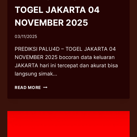
TOGEL JAKARTA 04
NOVEMBER 2025
03/11/2025
PREDIKSI PALU4D – TOGEL JAKARTA 04
NOVEMBER 2025 bocoran data keluaran
JAKARTA hari ini tercepat dan akurat bisa
langsung simak…
PREDIKSI
READ MORE
PALU4D
–
TOGEL
JAKARTA
04
NOVEMBER
2025