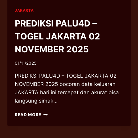
JAKARTA
PREDIKSI PALU4D –
TOGEL JAKARTA 02
NOVEMBER 2025
01/11/2025
PREDIKSI PALU4D – TOGEL JAKARTA 02
NOVEMBER 2025 bocoran data keluaran
JAKARTA hari ini tercepat dan akurat bisa
langsung simak…
PREDIKSI
READ MORE
PALU4D
–
TOGEL