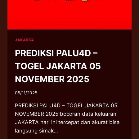
JAKARTA
PREDIKSI PALU4D –
TOGEL JAKARTA 05
NOVEMBER 2025
05/11/2025
PREDIKSI PALU4D – TOGEL JAKARTA 05
NOVEMBER 2025 bocoran data keluaran
JAKARTA hari ini tercepat dan akurat bisa
langsung simak…