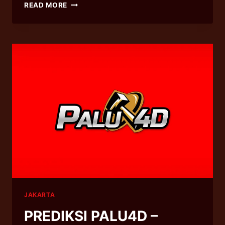
PREDIKSI
READ MORE
PALU4D
–
TOGEL
JAKARTA
31
OKTOBER
2025
JAKARTA
PREDIKSI PALU4D –