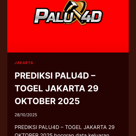
JAKARTA
PREDIKSI PALU4D –
TOGEL JAKARTA 29
OKTOBER 2025
28/10/2025
PREDIKSI PALU4D – TOGEL JAKARTA 29
OKTOBER 2025 bocoran data keluaran