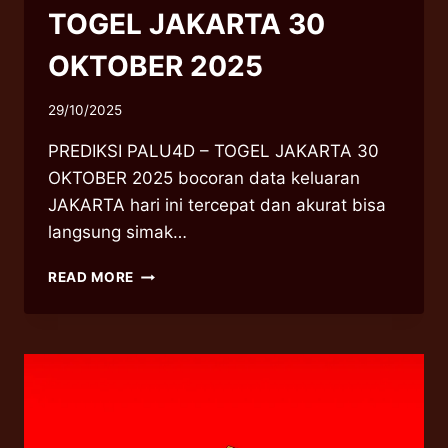
TOGEL JAKARTA 30
OKTOBER 2025
29/10/2025
PREDIKSI PALU4D – TOGEL JAKARTA 30
OKTOBER 2025 bocoran data keluaran
JAKARTA hari ini tercepat dan akurat bisa
langsung simak…
PREDIKSI
READ MORE
PALU4D
–
TOGEL
JAKARTA
30
OKTOBER
2025