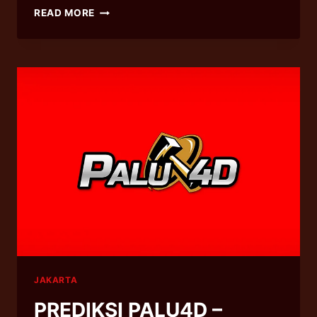
PREDIKSI
READ MORE
PALU4D
–
TOGEL
JAKARTA
05
NOVEMBER
2025
JAKARTA
PREDIKSI PALU4D –