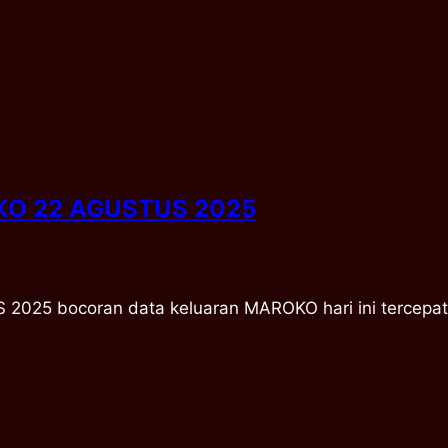
KO 22 AGUSTUS 2025
5 bocoran data keluaran MAROKO hari ini tercepat 