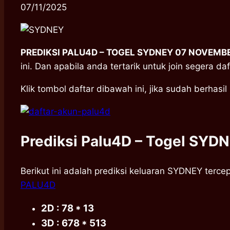
07/11/2025
PREDIKSI PALU4D – TOGEL SYDNEY 07 NOVEMB
ini. Dan apabila anda tertarik untuk join segera daf
Klik tombol daftar dibawah ini, jika sudah berhas
Prediksi Palu4D – Togel SY
Berikut ini adalah prediksi keluaran SYDNEY terc
PALU4D
2D :
78
*
13
3D : 678 * 513