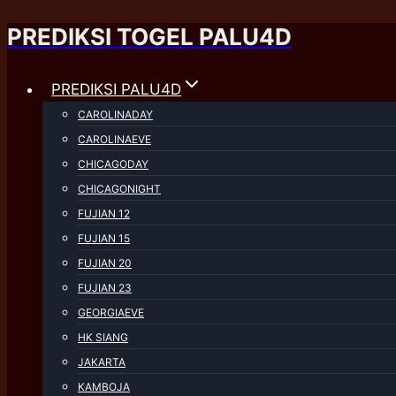
PREDIKSI TOGEL PALU4D
Skip
to
content
PREDIKSI PALU4D
CAROLINADAY
CAROLINAEVE
CHICAGODAY
CHICAGONIGHT
FUJIAN 12
FUJIAN 15
FUJIAN 20
FUJIAN 23
GEORGIAEVE
HK SIANG
JAKARTA
KAMBOJA