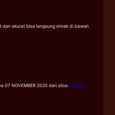
t dan akurat bisa langsung simak di bawah
caya 07 NOVEMBER 2025 dari situs
prediksi