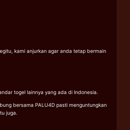
begitu, kami anjurkan agar anda tetap bermain
dar togel lainnya yang ada di Indonesia.
gabung bersama PALU4D pasti menguntungkan
u juga.