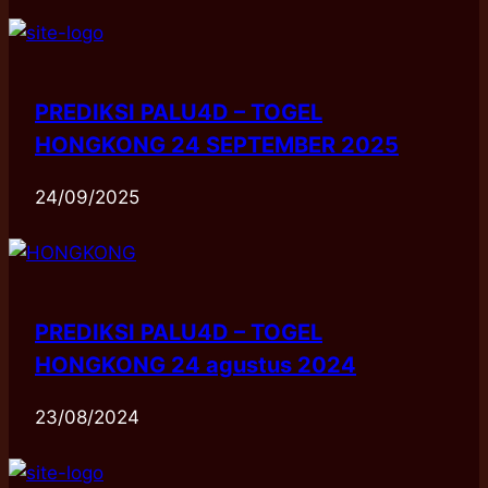
PREDIKSI PALU4D – TOGEL
HONGKONG 24 SEPTEMBER 2025
24/09/2025
PREDIKSI PALU4D – TOGEL
HONGKONG 24 agustus 2024
23/08/2024