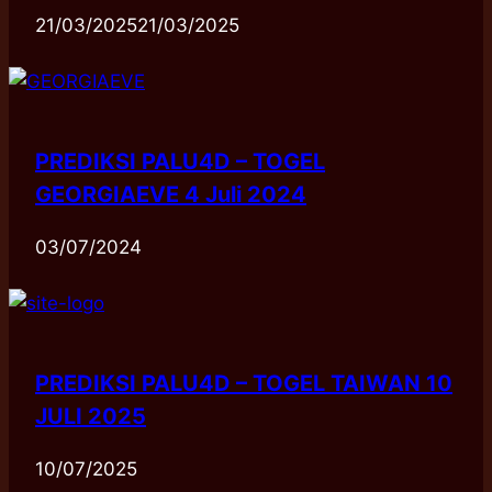
21/03/2025
21/03/2025
PREDIKSI PALU4D – TOGEL
GEORGIAEVE 4 Juli 2024
03/07/2024
PREDIKSI PALU4D – TOGEL TAIWAN 10
JULI 2025
10/07/2025