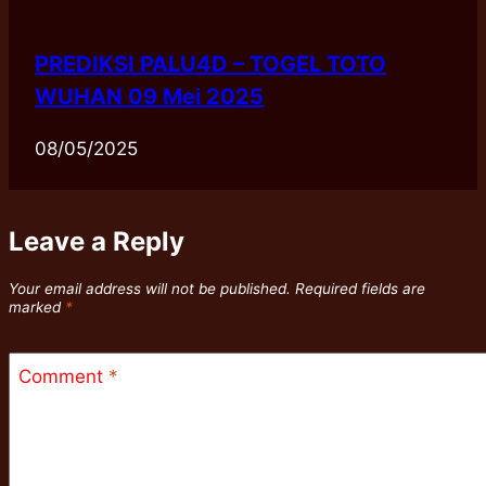
PREDIKSI PALU4D – TOGEL TOTO
WUHAN 09 Mei 2025
08/05/2025
Leave a Reply
Your email address will not be published.
Required fields are
marked
*
Comment
*