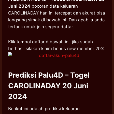
Juni 2024
bocoran data keluaran
CAROLINADAY hari ini tercepat dan akurat bisa
langsung simak di bawah ini. Dan apabila anda
tertarik untuk join segera daftar.
Klik tombol daftar dibawah ini, jika sudah
berhasil silakan klaim bonus new member 20%
Prediksi Palu4D – Togel
CAROLINADAY 20 Juni
2024
Berikut ini adalah prediksi keluaran