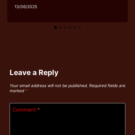
13/06/2025
Leave a Reply
Your email address will not be published.
Required fields are
marked
*
Comment
*