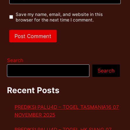
Save my name, email, and website in this
browser for the next time I comment.
Search
Search
Recent Posts
PREDIKSI PALU4D – TOGEL TASMANIA16 07
NOVEMBER 2025
PREDIKSI PALU4D – TOGEL HK SIANG 07