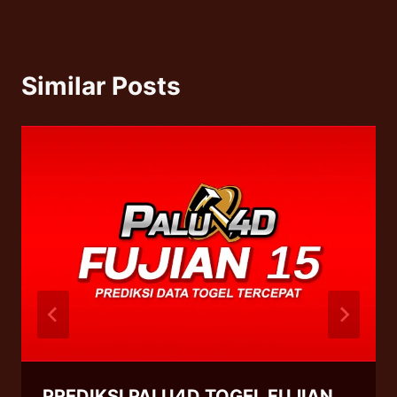
Similar Posts
PREDIKSI PALU4D TOGEL FUJIAN