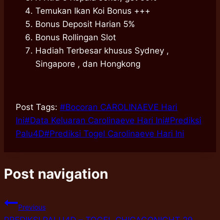
Temukan Ikan Koi Bonus +++
Bonus Deposit Harian 5%
Bonus Rollingan Slot
Hadiah Terbesar khusus Sydney ,
Singapore , dan Hongkong
Post Tags:
#
Bocoran CAROLINAEVE Hari
Ini
#
Data Keluaran Carolinaeve Hari Ini
#
Prediksi
Palu4D
#
Prediksi Togel Carolinaeve Hari Ini
Post navigation
Previous
PREDIKSI PALU4D – TOGEL CHICAGONIGHT 29