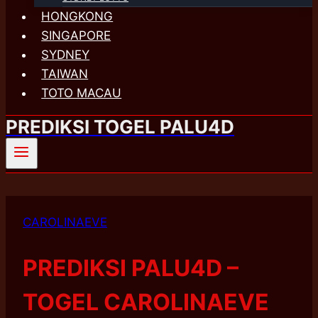
HONGKONG
SINGAPORE
SYDNEY
TAIWAN
TOTO MACAU
PREDIKSI TOGEL PALU4D
CAROLINAEVE
PREDIKSI PALU4D –
TOGEL CAROLINAEVE