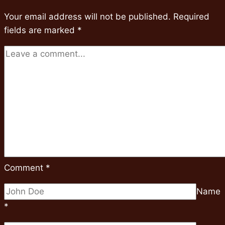
Your email address will not be published.
Required
fields are marked
*
Comment
*
Name
*