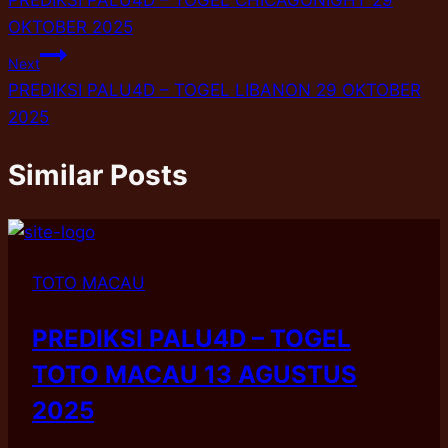
OKTOBER 2025
Next
PREDIKSI PALU4D – TOGEL LIBANON 29 OKTOBER
2025
Similar Posts
TOTO MACAU
PREDIKSI PALU4D – TOGEL
TOTO MACAU 13 AGUSTUS
2025