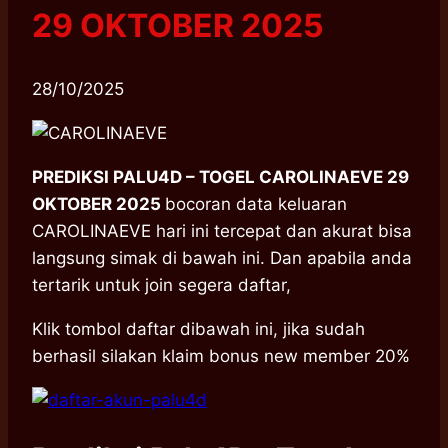
29 OKTOBER 2025
28/10/2025
PREDIKSI PALU4D – TOGEL CAROLINAEVE 29
OKTOBER 2025
bocoran data keluaran
CAROLINAEVE hari ini tercepat dan akurat bisa
langsung simak di bawah ini. Dan apabila anda
tertarik untuk join segera daftar,
Klik tombol daftar dibawah ini, jika sudah
berhasil silakan klaim bonus new member 20%