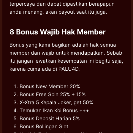
terpercaya dan dapat dipastikan berapapun
anda menang, akan payout saat itu juga.
8 Bonus Wajib Hak Member
Bonus yang kami bagikan adalah hak semua
member dan wajib untuk mendapatkan. Sebab
itu jangan lewatkan kesempatan ini begitu saja,
karena cuma ada di PALU4D.
Bonus New Member 20%
Bonus Free Spin 25% + 15%
X-Xtra 5 Kepala Joker, get 50%
Temukan Ikan Koi Bonus +++
Bonus Deposit Harian 5%
Bonus Rollingan Slot