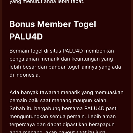
yang menurut anda lebih tepat.
Bonus Member Togel
PALU4D
Bermain togel di situs PALU4D memberikan
pengalaman menarik dan keuntungan yang
lebih besar dari bandar togel lainnya yang ada
di Indonesia.
Ada banyak tawaran menarik yang memuaskan
pemain baik saat menang maupun kalah.
Sebab itu bergabung bersama PALU4D pasti
menguntungkan semua pemain. Lebih aman
terpercaya dan dapat dipastikan berapapun
anda menang, akan payout saat itu juga.