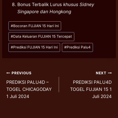
Bonus Terbalik Lurus
khusus Sidney
Singapore dan Hongkong
Post
#
Bocoran FUJIAN 15 Hari Ini
Tags:
#
Data Keluaran FUJIAN 15 Tercepat
#
Prediksi FUJIAN 15 Hari Ini
#
Prediksi Palu4
Post
PREVIOUS
NEXT
PREDIKSI PALU4D –
PREDIKSI PALU4D
navigation
TOGEL CHICAGODAY
TOGEL FUJIAN 15 1
1 Juli 2024
Juli 2024