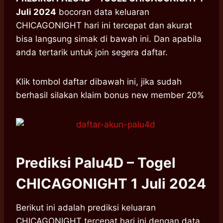
Juli 2024
bocoran data keluaran
CHICAGONIGHT hari ini tercepat dan akurat
bisa langsung simak di bawah ini. Dan apabila
anda tertarik untuk join segera daftar.
Klik tombol daftar dibawah ini, jika sudah
berhasil silakan klaim bonus new member 20%
Prediksi Palu4D – Togel
CHICAGONIGHT 1 Juli 2024
Berikut ini adalah prediksi keluaran
CHICAGONIGHT tercepat hari ini dengan data