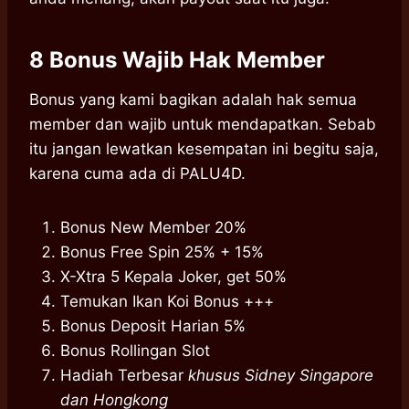
8 Bonus Wajib Hak Member
Bonus yang kami bagikan adalah hak semua
member dan wajib untuk mendapatkan. Sebab
itu jangan lewatkan kesempatan ini begitu saja,
karena cuma ada di PALU4D.
Bonus New Member 20%
Bonus Free Spin 25% + 15%
X-Xtra 5 Kepala Joker, get 50%
Temukan Ikan Koi Bonus +++
Bonus Deposit Harian 5%
Bonus Rollingan Slot
Hadiah Terbesar
khusus Sidney Singapore
dan Hongkong