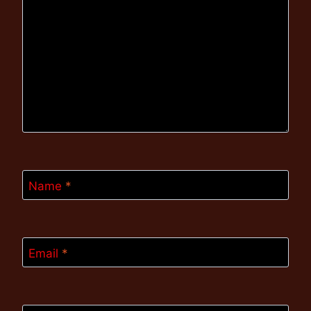
Name
*
Email
*