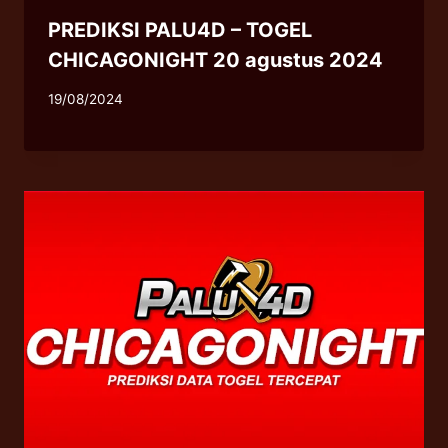
PREDIKSI PALU4D – TOGEL
CHICAGONIGHT 20 agustus 2024
19/08/2024