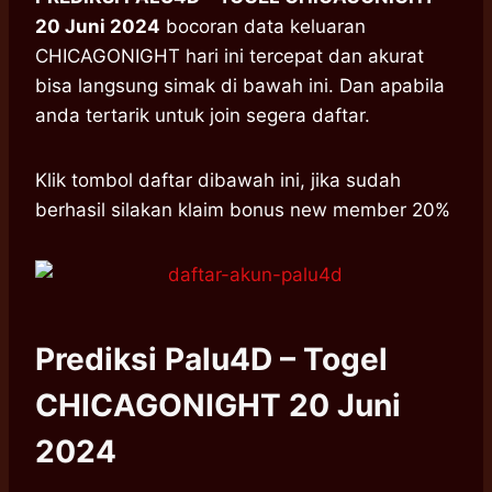
20 Juni 2024
bocoran data keluaran
CHICAGONIGHT hari ini tercepat dan akurat
bisa langsung simak di bawah ini. Dan apabila
anda tertarik untuk join segera daftar.
Klik tombol daftar dibawah ini, jika sudah
berhasil silakan klaim bonus new member 20%
Prediksi Palu4D – Togel
CHICAGONIGHT 20 Juni
2024