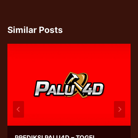
Similar Posts
PREDIKSI PALU4D – TOGEL