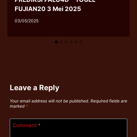
FUJIAN20 3 Mei 2025
03/05/2025
Leave a Reply
Your email address will not be published.
Required fields are
marked
*
Comment
*