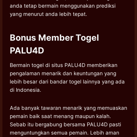
anda tetap bermain menggunakan prediksi
yang menurut anda lebih tepat.
Bonus Member Togel
PALU4D
Bermain togel di situs PALU4D memberikan
pengalaman menarik dan keuntungan yang
lebih besar dari bandar togel lainnya yang ada
di Indonesia.
Ada banyak tawaran menarik yang memuaskan
pemain baik saat menang maupun kalah.
Sebab itu bergabung bersama PALU4D pasti
menguntungkan semua pemain. Lebih aman