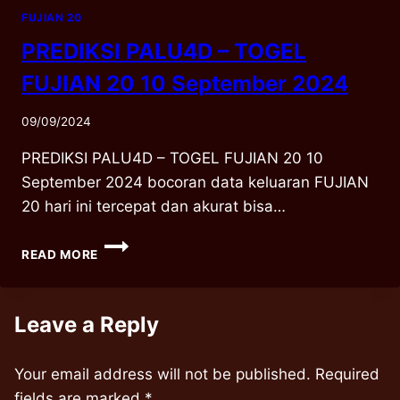
FUJIAN 20
PREDIKSI PALU4D – TOGEL
FUJIAN 20 10 September 2024
09/09/2024
PREDIKSI PALU4D – TOGEL FUJIAN 20 10
September 2024 bocoran data keluaran FUJIAN
20 hari ini tercepat dan akurat bisa…
PREDIKSI
READ MORE
PALU4D
–
TOGEL
FUJIAN
Leave a Reply
20
10
Your email address will not be published.
Required
SEPTEMBER
2024
fields are marked
*