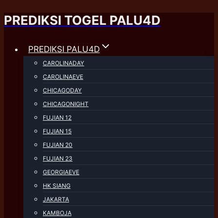
PREDIKSI TOGEL PALU4D
Skip
to
content
PREDIKSI PALU4D
CAROLINADAY
CAROLINAEVE
CHICAGODAY
CHICAGONIGHT
FUJIAN 12
FUJIAN 15
FUJIAN 20
FUJIAN 23
GEORGIAEVE
HK SIANG
JAKARTA
KAMBOJA