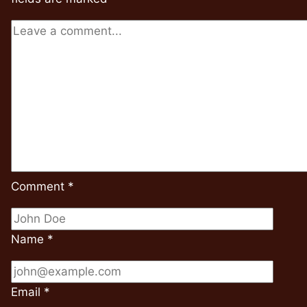
Comment
*
Name
*
Email
*