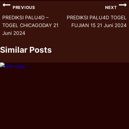
Post
PREVIOUS
NEXT
navigation
PREDIKSI PALU4D –
PREDIKSI PALU4D TOGEL
TOGEL CHICAGODAY 21
FUJIAN 15 21 Juni 2024
Juni 2024
Similar Posts