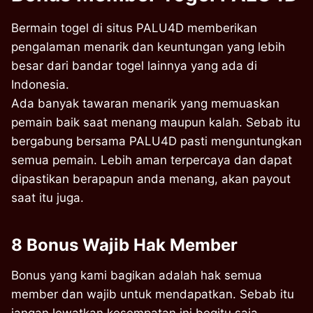
Bermain togel di situs PALU4D memberikan
pengalaman menarik dan keuntungan yang lebih
besar dari bandar togel lainnya yang ada di
Indonesia.
Ada banyak tawaran menarik yang memuaskan
pemain baik saat menang maupun kalah. Sebab itu
bergabung bersama PALU4D pasti menguntungkan
semua pemain. Lebih aman terpercaya dan dapat
dipastikan berapapun anda menang, akan payout
saat itu juga.
8 Bonus Wajib Hak Member
Bonus yang kami bagikan adalah hak semua
member dan wajib untuk mendapatkan. Sebab itu