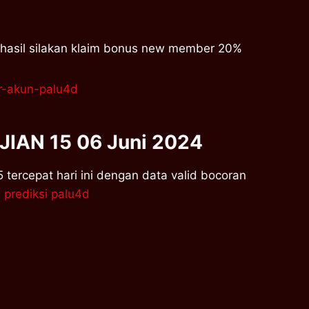
berhasil silakan klaim bonus new member 20%
UJIAN 15 06 Juni 2024
5 tercepat hari ini dengan data valid bocoran
s
prediksi palu4d