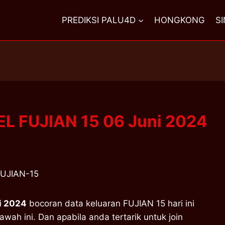
PREDIKSI PALU4D
HONGKONG
S
L FUJIAN 15 06 Juni 2024
i 2024
bocoran data keluaran FUJIAN 15 hari ini
wah ini. Dan apabila anda tertarik untuk join