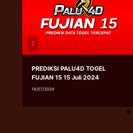
PREDIKSI PALU4D TOGEL
FUJIAN 15 15 Juli 2024
14/07/2024