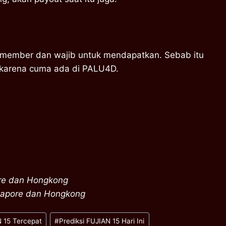
 member dan wajib untuk mendapatkan. Sebab itu
, karena cuma ada di PALU4D.
re dan Hongkong
gapore dan Hongkong
 15 Tercepat
#
Prediksi FUJIAN 15 Hari Ini