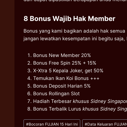
8 Bonus Wajib Hak Member
Bonus yang kami bagikan adalah hak semua
jangan lewatkan kesempatan ini begitu saja
Bonus New Member 20%
Bonus Free Spin 25% + 15%
X-Xtra 5 Kepala Joker, get 50%
Temukan Ikan Koi Bonus +++
Bonus Deposit Harian 5%
Bonus Rollingan Slot
Hadiah Terbesar
khusus Sidney Singapo
Bonus Terbalik Lurus
khusus Sidney Sin
Post
#
Bocoran FUJIAN 15 Hari Ini
#
Data Keluaran FUJIAN