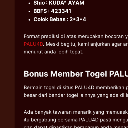
Shio : KUDA* AYAM
BBFS : 423341
Colok Bebas : 2*3*4
Format prediksi di atas merupakan bocoran 
PALU4D
. Meski begitu, kami anjurkan agar 
menurut anda lebih tepat.
Bonus Member Togel PAL
Bermain togel di situs PALU4D memberikan 
besar dari bandar togel lainnya yang ada di 
Ada banyak tawaran menarik yang memuask
itu bergabung bersama PALU4D pasti mengu
dan dapat dipastikan berapapun anda menang