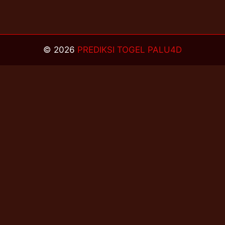
© 2026
PREDIKSI TOGEL PALU4D
Toggle
PREDIKSI PALU4D
child
CAROLINADAY
menu
CAROLINAEVE
CHICAGODAY
CHICAGONIGHT
FUJIAN 12
FUJIAN 15
FUJIAN 20
FUJIAN 23
GEORGIAEVE
HK SIANG
JAKARTA