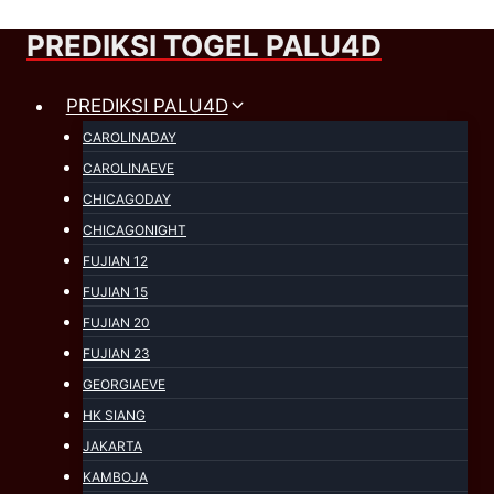
Skip
PREDIKSI TOGEL PALU4D
to
content
PREDIKSI PALU4D
CAROLINADAY
CAROLINAEVE
CHICAGODAY
CHICAGONIGHT
FUJIAN 12
FUJIAN 15
FUJIAN 20
FUJIAN 23
GEORGIAEVE
HK SIANG
JAKARTA
KAMBOJA