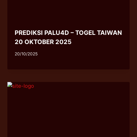
PREDIKSI PALU4D – TOGEL TAIWAN
20 OKTOBER 2025
20/10/2025