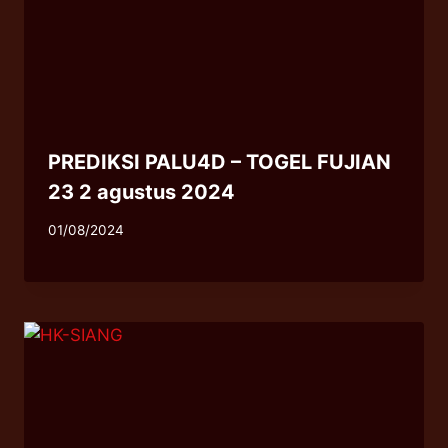
PREDIKSI PALU4D – TOGEL FUJIAN
23 2 agustus 2024
01/08/2024