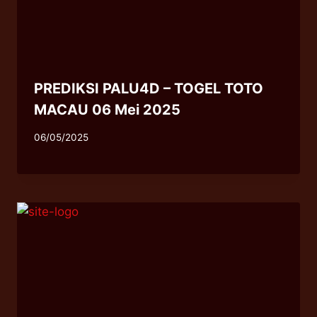
PREDIKSI PALU4D – TOGEL TOTO
MACAU 06 Mei 2025
06/05/2025