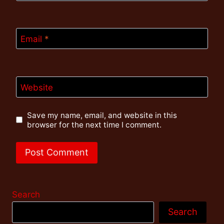
Email
*
Website
Save my name, email, and website in this
browser for the next time I comment.
Search
Search