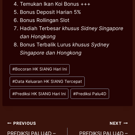
Temukan Ikan Koi Bonus +++
Bonus Deposit Harian 5%
Bonus Rollingan Slot
Hadiah Terbesar
khusus Sidney Singapore
dan Hongkong
Bonus Terbalik Lurus
khusus Sydney
Singapore dan Hongkong
Post
#
Bocoran HK SIANG Hari Ini
Tags:
#
Data Keluaran HK SIANG Tercepat
#
Prediksi HK SIANG Hari Ini
#
Prediksi Palu4D
Post
PREVIOUS
NEXT
PREDIKSI PALU4D –
PREDIKSI PALU4D –