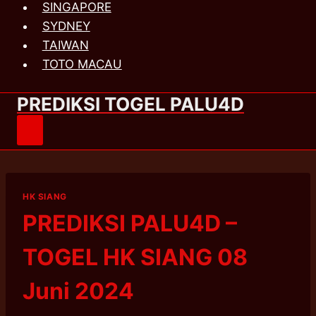
SINGAPORE
SYDNEY
TAIWAN
TOTO MACAU
PREDIKSI TOGEL PALU4D
HK SIANG
PREDIKSI PALU4D –
TOGEL HK SIANG 08
Juni 2024