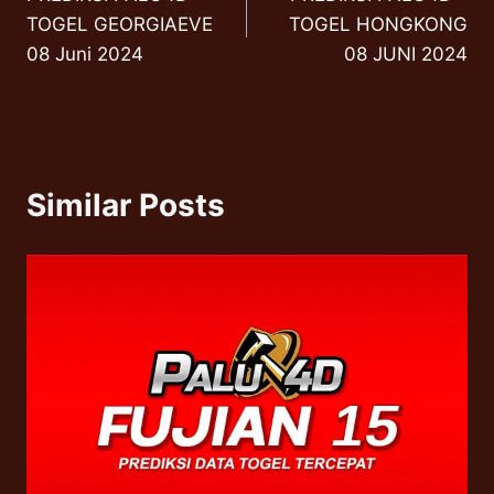
navigation
TOGEL GEORGIAEVE
TOGEL HONGKONG
08 Juni 2024
08 JUNI 2024
Similar Posts