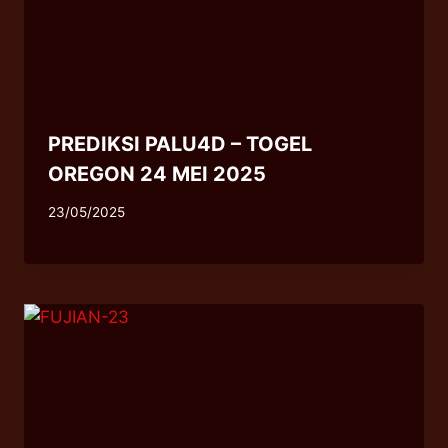
PREDIKSI PALU4D – TOGEL
OREGON 24 MEI 2025
23/05/2025