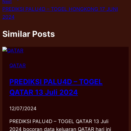
Next
PREDIKSI PALU4D – TOGEL HONGKONG 17 JUNI
2024
Similar Posts
QATAR
PREDIKSI PALU4D – TOGEL
QATAR 13 Juli 2024
12/07/2024
PREDIKSI PALU4D – TOGEL QATAR 13 Juli
2024 bocoran data keluaran QATAR hari ini