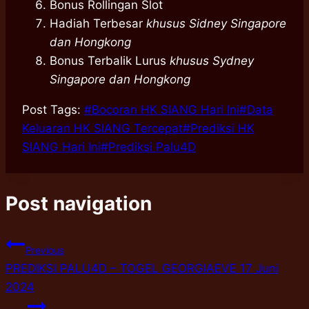
Bonus Rollingan Slot
Hadiah Terbesar
khusus Sidney Singapore
dan Hongkong
Bonus Terbalik Lurus
khusus Sydney
Singapore dan Hongkong
Post Tags:
#
Bocoran HK SIANG Hari Ini
#
Data
Keluaran HK SIANG Tercepat
#
Prediksi HK
SIANG Hari Ini
#
Prediksi Palu4D
Post navigation
Previous
PREDIKSI PALU4D – TOGEL GEORGIAEVE 17 Juni
2024