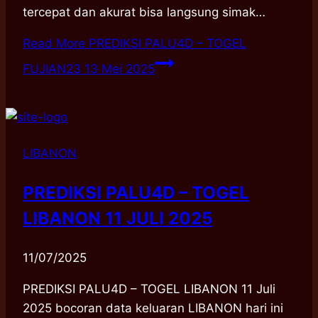
tercepat dan akurat bisa langsung simak…
Read More
PREDIKSI PALU4D – TOGEL
FUJIAN23 13 Mei 2025
LIBANON
PREDIKSI PALU4D – TOGEL
LIBANON 11 JULI 2025
11/07/2025
PREDIKSI PALU4D – TOGEL LIBANON 11 Juli
2025 bocoran data keluaran LIBANON hari ini