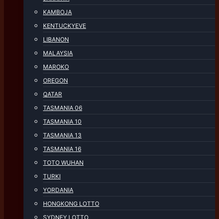
KAMBOJA
KENTUCKYEVE
LIBANON
MALAYSIA
MAROKO
OREGON
QATAR
TASMANIA 06
TASMANIA 10
TASMANIA 13
TASMANIA 16
TOTO WUHAN
TURKI
YORDANIA
HONGKONG LOTTO
SYDNEY LOTTO