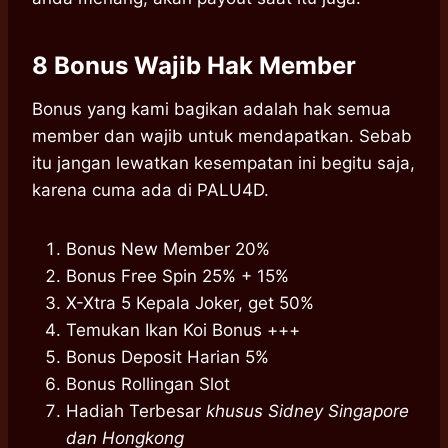
8 Bonus Wajib Hak Member
Bonus yang kami bagikan adalah hak semua
member dan wajib untuk mendapatkan. Sebab
itu jangan lewatkan kesempatan ini begitu saja,
karena cuma ada di PALU4D.
Bonus New Member 20%
Bonus Free Spin 25% + 15%
X-Xtra 5 Kepala Joker, get 50%
Temukan Ikan Koi Bonus +++
Bonus Deposit Harian 5%
Bonus Rollingan Slot
Hadiah Terbesar
khusus Sidney Singapore
dan Hongkong