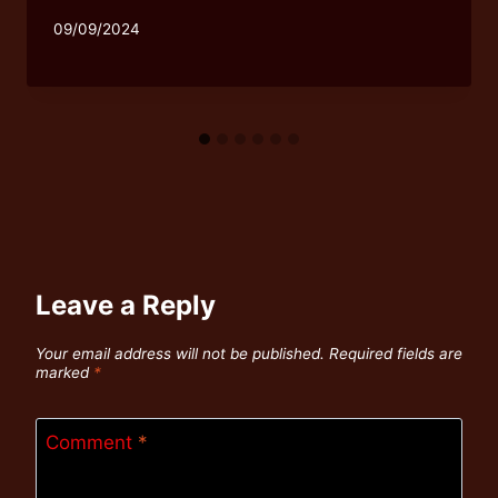
09/09/2024
Leave a Reply
Your email address will not be published.
Required fields are
marked
*
Comment
*