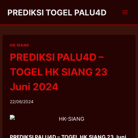
Skip
PREDIKSI TOGEL PALU4D
to
content
HK SIANG
PREDIKSI PALU4D –
TOGEL HK SIANG 23
Juni 2024
22/06/2024
PREDIKSI PALU4D – TOGEL HK SIANG 23 Juni