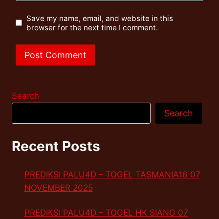
Save my name, email, and website in this
browser for the next time I comment.
Search
Search
Recent Posts
PREDIKSI PALU4D – TOGEL TASMANIA16 07
NOVEMBER 2025
PREDIKSI PALU4D – TOGEL HK SIANG 07