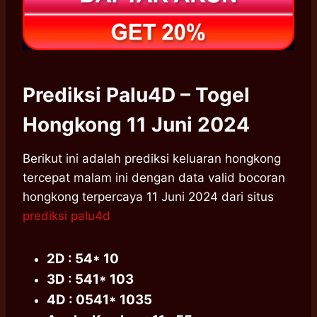
Prediksi Palu4D – Togel
Hongkong 11 Juni 2024
Berikut ini adalah prediksi keluaran hongkong
tercepat malam ini dengan data valid bocoran
hongkong terpercaya 11 Juni 2024 dari situs
prediksi palu4d
2D : 54* 10
3D : 541* 103
4D : 0541* 1035