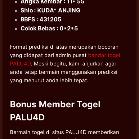
Angka Kembar : 11* 55
Shio : KUDA* ANJING
BBFS : 431205
Colok Bebas : 0*2*5
Format prediksi di atas merupakan bocoran
yang didapat dari admin pusat
bandar togel
PALU4D
. Meski begitu, kami anjurkan agar
anda tetap bermain menggunakan prediksi
yang menurut anda lebih tepat.
Bonus Member Togel
PALU4D
Bermain togel di situs PALU4D memberikan