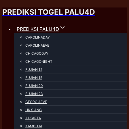
PREDIKSI TOGEL PALU4D
Skip
to
content
PREDIKSI PALU4D
CAROLINADAY
CAROLINAEVE
CHICAGODAY
CHICAGONIGHT
FUJIAN 12
FUJIAN 15
FUJIAN 20
FUJIAN 23
GEORGIAEVE
HK SIANG
JAKARTA
KAMBOJA