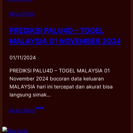
MALAYSIA
PREDIKSI PALU4D – TOGEL
MALAYSIA 01 NOVEMBER 2024
01/11/2024
PREDIKSI PALU4D – TOGEL MALAYSIA 01
November 2024 bocoran data keluaran
MALAYSIA hari ini tercepat dan akurat bisa
langsung simak…
PREDIKSI
Read More
PALU4D
–
TOGEL