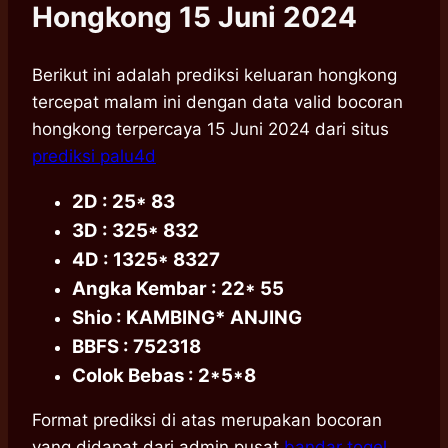
Hongkong 15 Juni 2024
Berikut ini adalah prediksi keluaran hongkong
tercepat malam ini dengan data valid bocoran
hongkong terpercaya 15 Juni 2024 dari situs
prediksi palu4d
2D : 25* 83
3D : 325* 832
4D : 1325* 8327
Angka Kembar : 22* 55
Shio : KAMBING* ANJING
BBFS : 752318
Colok Bebas : 2*5*8
Format prediksi di atas merupakan bocoran
yang didapat dari admin pusat
bandar togel