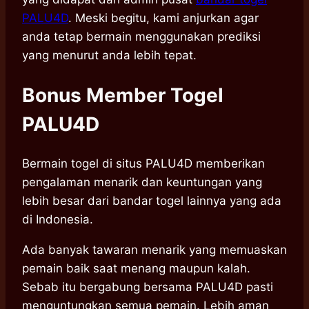
PALU4D
. Meski begitu, kami anjurkan agar
anda tetap bermain menggunakan prediksi
yang menurut anda lebih tepat.
Bonus Member Togel
PALU4D
Bermain togel di situs PALU4D memberikan
pengalaman menarik dan keuntungan yang
lebih besar dari bandar togel lainnya yang ada
di Indonesia.
Ada banyak tawaran menarik yang memuaskan
pemain baik saat menang maupun kalah.
Sebab itu bergabung bersama PALU4D pasti
menguntungkan semua pemain. Lebih aman