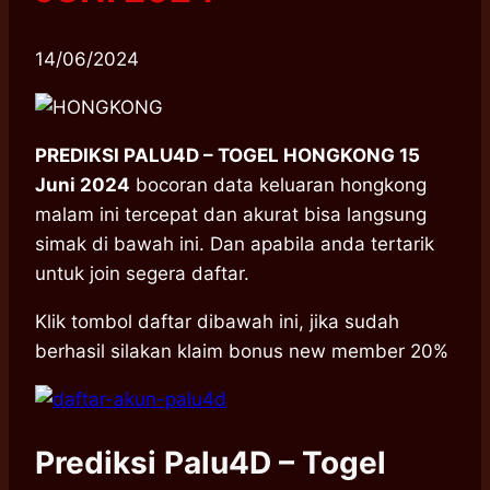
14/06/2024
PREDIKSI PALU4D – TOGEL HONGKONG 15
Juni 2024
bocoran data keluaran hongkong
malam ini tercepat dan akurat bisa langsung
simak di bawah ini. Dan apabila anda tertarik
untuk join segera daftar.
Klik tombol daftar dibawah ini, jika sudah
berhasil silakan klaim bonus new member 20%
Prediksi Palu4D – Togel