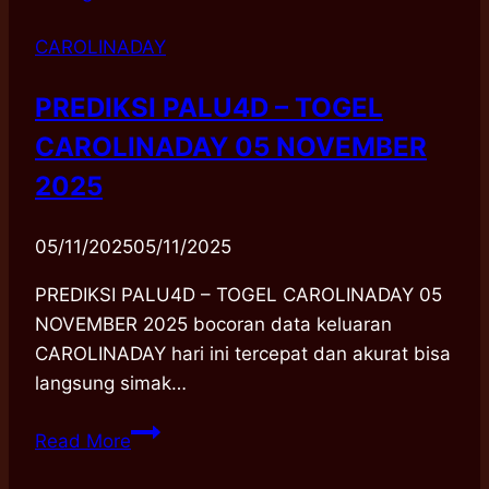
MALAYSIA
CAROLINADAY
01
NOVEMBER
PREDIKSI PALU4D – TOGEL
2024
CAROLINADAY 05 NOVEMBER
2025
05/11/2025
05/11/2025
PREDIKSI PALU4D – TOGEL CAROLINADAY 05
NOVEMBER 2025 bocoran data keluaran
CAROLINADAY hari ini tercepat dan akurat bisa
langsung simak…
PREDIKSI
Read More
PALU4D
–