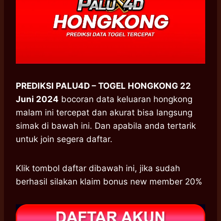
PREDIKSI PALU4D – TOGEL HONGKONG 22
Juni 2024
bocoran data keluaran hongkong
malam ini tercepat dan akurat bisa langsung
simak di bawah ini. Dan apabila anda tertarik
untuk join segera daftar.
Klik tombol daftar dibawah ini, jika sudah
berhasil silakan klaim bonus new member 20%