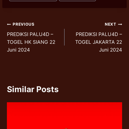
Post
PREVIOUS
NEXT
PREDIKSI PALU4D –
PREDIKSI PALU4D –
navigation
TOGEL HK SIANG 22
TOGEL JAKARTA 22
Juni 2024
Juni 2024
Similar Posts