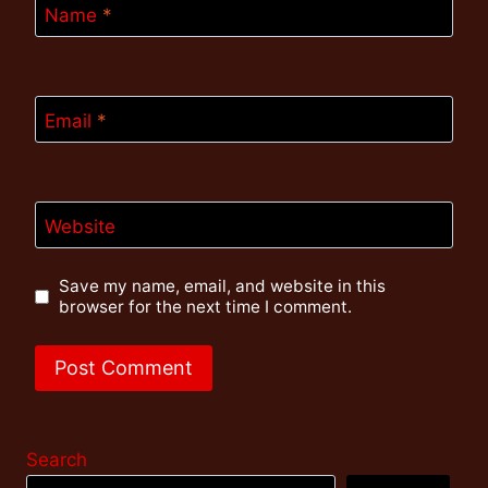
Name
*
Email
*
Website
Save my name, email, and website in this
browser for the next time I comment.
Search