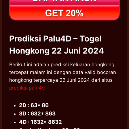
Prediksi Palu4D – Togel
Hongkong 22 Juni 2024
Berikut ini adalah prediksi keluaran hongkong
tercepat malam ini dengan data valid bocoran
hongkong terpercaya 22 Juni 2024 dari situs
prediksi palu4d
2D : 63* 86
3D : 632* 863
4D : 1632* 8632