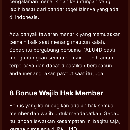
pengalaman menarik dan keuntungan yang
lebih besar dari bandar togel lainnya yang ada
di Indonesia.
Ada banyak tawaran menarik yang memuaskan
pemain baik saat menang maupun kalah.
Sebab itu bergabung bersama PALU4D pasti
menguntungkan semua pemain. Lebih aman
terpercaya dan dapat dipastikan berapapun
anda menang, akan payout saat itu juga.
8 Bonus Wajib Hak Member
Bonus yang kami bagikan adalah hak semua
member dan wajib untuk mendapatkan. Sebab
itu jangan lewatkan kesempatan ini begitu saja,
karena cuma ada di PALU4D.