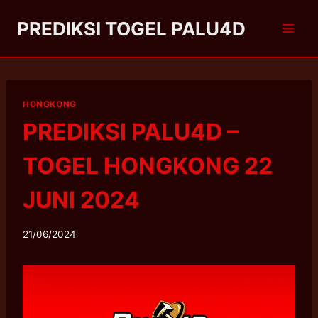
Skip
PREDIKSI TOGEL PALU4D
to
content
HONGKONG
PREDIKSI PALU4D –
TOGEL HONGKONG 22
JUNI 2024
21/06/2024