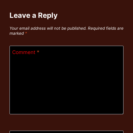
Leave a Reply
Your email address will not be published.
Required fields are
marked
*
Comment
*