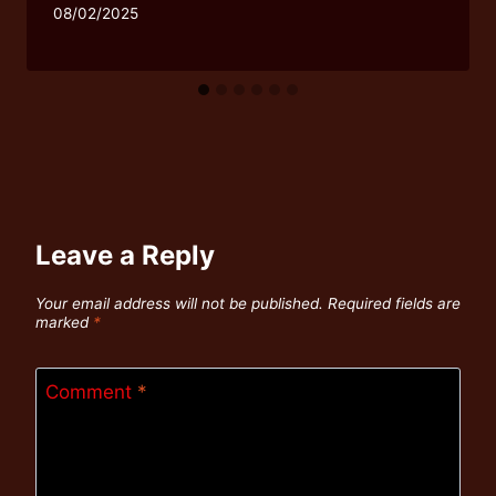
08/02/2025
Leave a Reply
Your email address will not be published.
Required fields are
marked
*
Comment
*