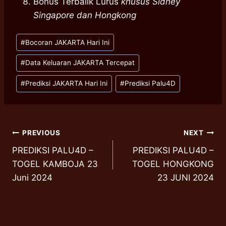
Bonus Terbalik Lurus
khusus Sidney
Singapore dan Hongkong
Post
#
Bocoran JAKARTA Hari Ini
Tags:
#
Data Keluaran JAKARTA Tercepat
#
Prediksi JAKARTA Hari Ini
#
Prediksi Palu4D
Post
PREVIOUS
NEXT
PREDIKSI PALU4D –
PREDIKSI PALU4D –
navigation
TOGEL KAMBOJA 23
TOGEL HONGKONG
Juni 2024
23 JUNI 2024