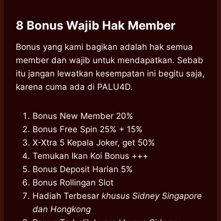
8 Bonus Wajib Hak Member
Bonus yang kami bagikan adalah hak semua
member dan wajib untuk mendapatkan. Sebab
itu jangan lewatkan kesempatan ini begitu saja,
karena cuma ada di PALU4D.
Bonus New Member 20%
Bonus Free Spin 25% + 15%
X-Xtra 5 Kepala Joker, get 50%
Temukan Ikan Koi Bonus +++
Bonus Deposit Harian 5%
Bonus Rollingan Slot
Hadiah Terbesar
khusus Sidney Singapore
dan Hongkong