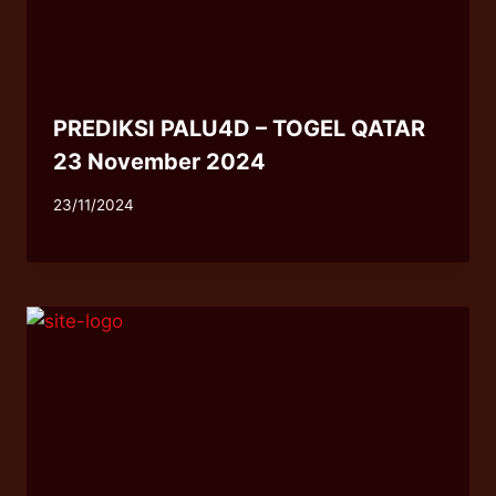
PREDIKSI PALU4D – TOGEL QATAR
23 November 2024
23/11/2024