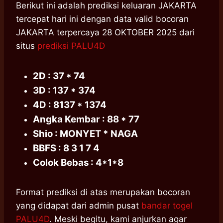
Berikut ini adalah prediksi keluaran JAKARTA
tercepat hari ini dengan data valid bocoran
JAKARTA terpercaya 28 OKTOBER 2025 dari
situs
prediksi PALU4D
2D : 37
* 74
3D : 137 * 374
4D : 8137 * 1374
Angka Kembar : 88 * 77
Shio : MONYET * NAGA
BBFS : 8 3 1 7 4
Colok Bebas : 4*1*8
Format prediksi di atas merupakan bocoran
yang didapat dari admin pusat
bandar togel
PALU4D
. Meski begitu, kami anjurkan agar