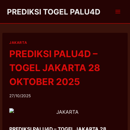
Skip
PREDIKSI TOGEL PALU4D
to
content
JAKARTA
PREDIKSI PALU4D –
TOGEL JAKARTA 28
OKTOBER 2025
27/10/2025
PREDIKSI PALU4D – TOGEL JAKARTA 28