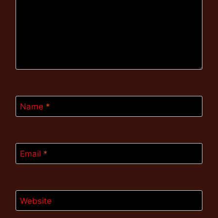
Name
*
Email
*
Website