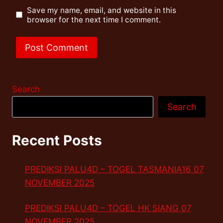
Save my name, email, and website in this
browser for the next time I comment.
Search
Search
Recent Posts
PREDIKSI PALU4D – TOGEL TASMANIA16 07
NOVEMBER 2025
PREDIKSI PALU4D – TOGEL HK SIANG 07
NOVEMBER 2025