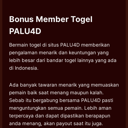
Bonus Member Togel
PALU4D
Bermain togel di situs PALU4D memberikan
pengalaman menarik dan keuntungan yang
lebih besar dari bandar togel lainnya yang ada
di Indonesia.
Ada banyak tawaran menarik yang memuaskan
pemain baik saat menang maupun kalah.
Sebab itu bergabung bersama PALU4D pasti
menguntungkan semua pemain. Lebih aman
terpercaya dan dapat dipastikan berapapun
anda menang, akan payout saat itu juga.