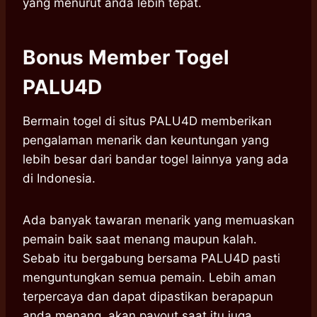
yang menurut anda lebih tepat.
Bonus Member Togel
PALU4D
Bermain togel di situs PALU4D memberikan
pengalaman menarik dan keuntungan yang
lebih besar dari bandar togel lainnya yang ada
di Indonesia.
Ada banyak tawaran menarik yang memuaskan
pemain baik saat menang maupun kalah.
Sebab itu bergabung bersama PALU4D pasti
menguntungkan semua pemain. Lebih aman
terpercaya dan dapat dipastikan berapapun
anda menang, akan payout saat itu juga.