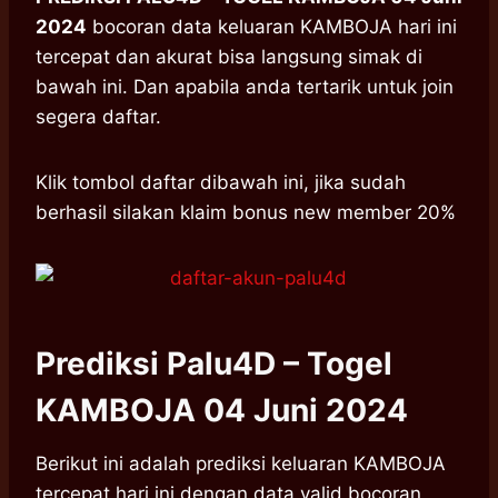
2024
bocoran data keluaran KAMBOJA hari ini
tercepat dan akurat bisa langsung simak di
bawah ini. Dan apabila anda tertarik untuk join
segera daftar.
Klik tombol daftar dibawah ini, jika sudah
berhasil silakan klaim bonus new member 20%
Prediksi Palu4D – Togel
KAMBOJA 04 Juni 2024
Berikut ini adalah prediksi keluaran KAMBOJA
tercepat hari ini dengan data valid bocoran