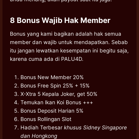
8 Bonus Wajib Hak Member
Bonus yang kami bagikan adalah hak semua
member dan wajib untuk mendapatkan. Sebab
itu jangan lewatkan kesempatan ini begitu saja,
karena cuma ada di PALU4D.
Bonus New Member 20%
Bonus Free Spin 25% + 15%
X-Xtra 5 Kepala Joker, get 50%
Temukan Ikan Koi Bonus +++
Bonus Deposit Harian 5%
Bonus Rollingan Slot
Hadiah Terbesar
khusus Sidney Singapore
dan Hongkong