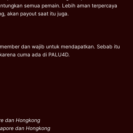
ntungkan semua pemain. Lebih aman terpercaya
, akan payout saat itu juga.
 member dan wajib untuk mendapatkan. Sebab itu
, karena cuma ada di PALU4D.
re dan Hongkong
gapore dan Hongkong