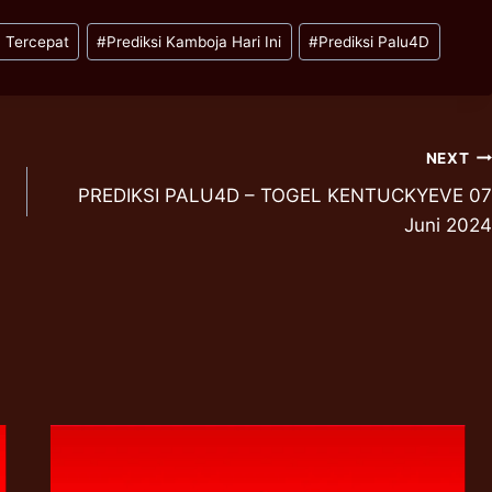
 Tercepat
#
Prediksi Kamboja Hari Ini
#
Prediksi Palu4D
NEXT
PREDIKSI PALU4D – TOGEL KENTUCKYEVE 07
Juni 2024