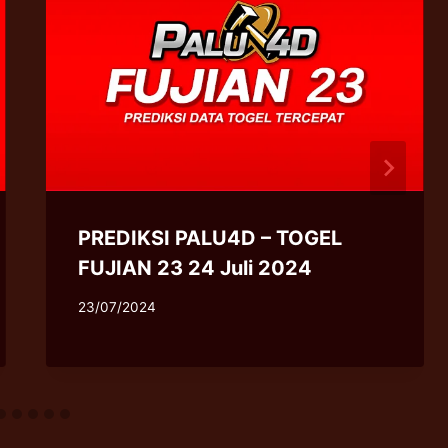
PREDIKSI PALU4D – TOGEL
FUJIAN 23 24 Juli 2024
23/07/2024