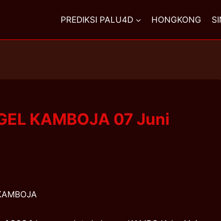
PREDIKSI PALU4D
HONGKONG
S
GEL KAMBOJA 07 Juni