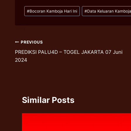
Post
#
Bocoran Kamboja Hari Ini
#
Data Keluaran Kamboja
Tags:
Post
PREVIOUS
PREDIKSI PALU4D – TOGEL JAKARTA 07 Juni
navigation
2024
Similar Posts