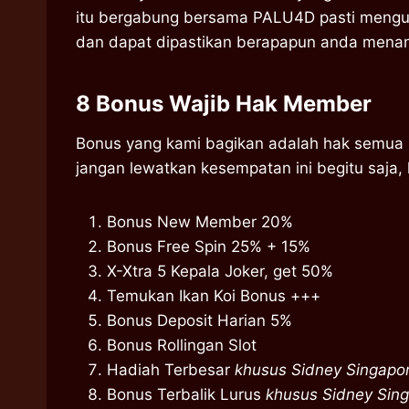
itu bergabung bersama PALU4D pasti mengu
dan dapat dipastikan berapapun anda menang
8 Bonus Wajib Hak Member
Bonus yang kami bagikan adalah hak semua
jangan lewatkan kesempatan ini begitu saja
Bonus New Member 20%
Bonus Free Spin 25% + 15%
X-Xtra 5 Kepala Joker, get 50%
Temukan Ikan Koi Bonus +++
Bonus Deposit Harian 5%
Bonus Rollingan Slot
Hadiah Terbesar
khusus Sidney Singapo
Bonus Terbalik Lurus
khusus Sidney Sin