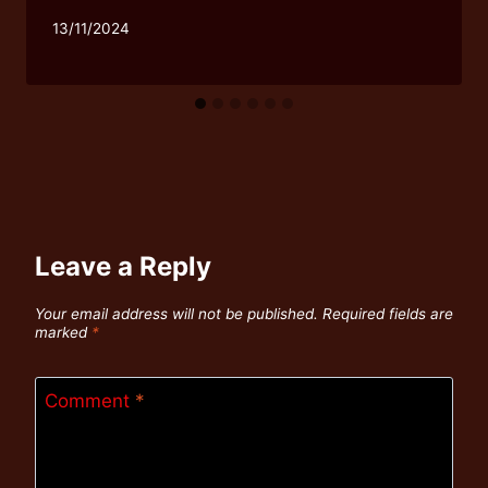
13/11/2024
Leave a Reply
Your email address will not be published.
Required fields are
marked
*
Comment
*