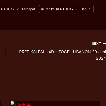
KENTUCKYEVE Tercepat
#
Prediksi KENTUCKYEVE Hari Ini
NEXT
PREDIKSI PALU4D – TOGEL LIBANON 20 Juni
2024