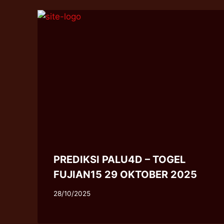
PREDIKSI PALU4D – TOGEL
FUJIAN15 29 OKTOBER 2025
28/10/2025