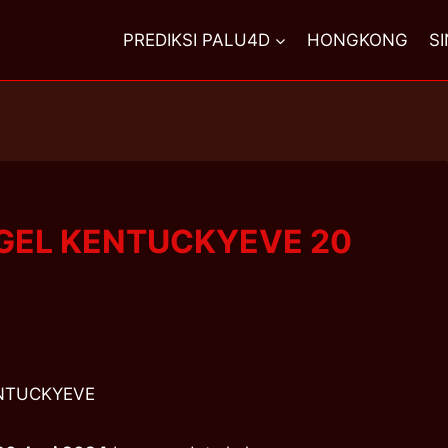
PREDIKSI PALU4D
HONGKONG
S
OGEL KENTUCKYEVE 20