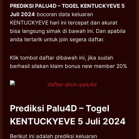
PREDIKSI PALU4D – TOGEL KENTUCKYEVE 5
Juli 2024
bocoran data keluaran
KENTUCKYEVE hari ini tercepat dan akurat
bisa langsung simak di bawah ini. Dan apabila
anda tertarik untuk join segera daftar.
Klik tombol daftar dibawah ini, jika sudah
berhasil silakan klaim bonus new member 20%
Prediksi Palu4D – Togel
KENTUCKYEVE 5 Juli 2024
Berikut ini adalah prediksi keluaran