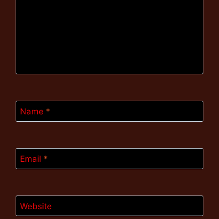
Name
*
Email
*
Website