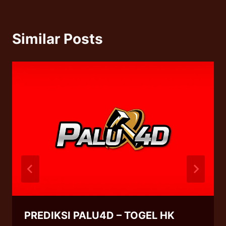
Similar Posts
PREDIKSI PALU4D – TOGEL HK