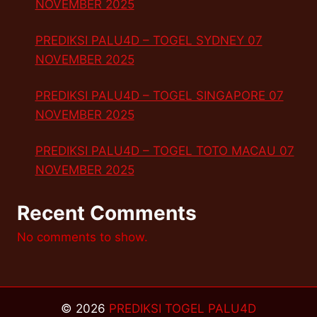
NOVEMBER 2025
PREDIKSI PALU4D – TOGEL SYDNEY 07
NOVEMBER 2025
PREDIKSI PALU4D – TOGEL SINGAPORE 07
NOVEMBER 2025
PREDIKSI PALU4D – TOGEL TOTO MACAU 07
NOVEMBER 2025
Recent Comments
No comments to show.
© 2026
PREDIKSI TOGEL PALU4D