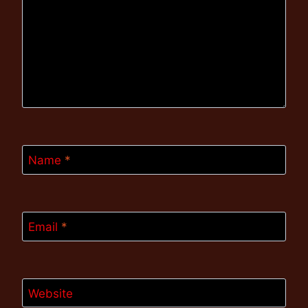
Name
*
Email
*
Website