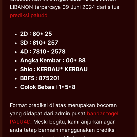
LIBANON terpercaya 09 Juni 2024 dari situs
prediksi palu4d
2D : 80* 25
3D : 810* 257
4D : 7810* 2578
Angka Kembar : 00* 88
Shio : KERBAU* KERBAU
BBFS : 875201
Colok Bebas : 1*5*8
Format prediksi di atas merupakan bocoran
yang didapat dari admin pusat
bandar togel
PALU4D
. Meski begitu, kami anjurkan agar
anda tetap bermain menggunakan prediksi