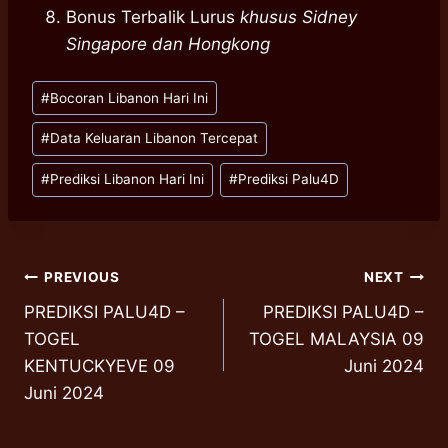
Bonus Terbalik Lurus
khusus Sidney
Singapore dan Hongkong
Post
#
Bocoran Libanon Hari Ini
Tags:
#
Data Keluaran Libanon Tercepat
#
Prediksi Libanon Hari Ini
#
Prediksi Palu4D
Post
PREVIOUS
NEXT
PREDIKSI PALU4D –
PREDIKSI PALU4D –
navigation
TOGEL
TOGEL MALAYSIA 09
KENTUCKYEVE 09
Juni 2024
Juni 2024