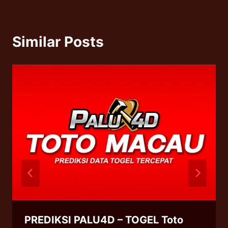
Similar Posts
PREDIKSI PALU4D – TOGEL Toto