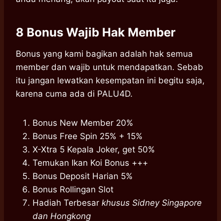
8 Bonus Wajib Hak Member
Bonus yang kami bagikan adalah hak semua
member dan wajib untuk mendapatkan. Sebab
itu jangan lewatkan kesempatan ini begitu saja,
karena cuma ada di PALU4D.
Bonus New Member 20%
Bonus Free Spin 25% + 15%
X-Xtra 5 Kepala Joker, get 50%
Temukan Ikan Koi Bonus +++
Bonus Deposit Harian 5%
Bonus Rollingan Slot
Hadiah Terbesar
khusus Sidney Singapore
dan Hongkong