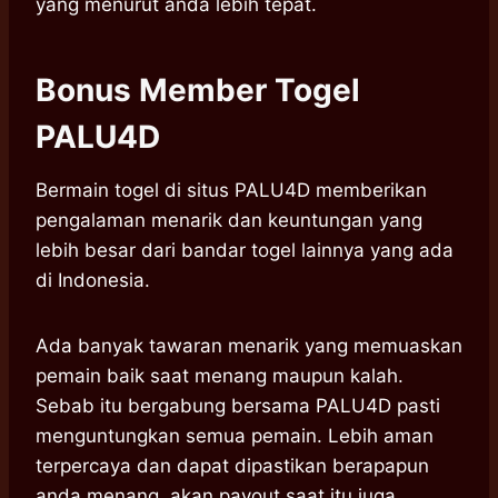
yang menurut anda lebih tepat.
Bonus Member Togel
PALU4D
Bermain togel di situs PALU4D memberikan
pengalaman menarik dan keuntungan yang
lebih besar dari bandar togel lainnya yang ada
di Indonesia.
Ada banyak tawaran menarik yang memuaskan
pemain baik saat menang maupun kalah.
Sebab itu bergabung bersama PALU4D pasti
menguntungkan semua pemain. Lebih aman
terpercaya dan dapat dipastikan berapapun
anda menang, akan payout saat itu juga.