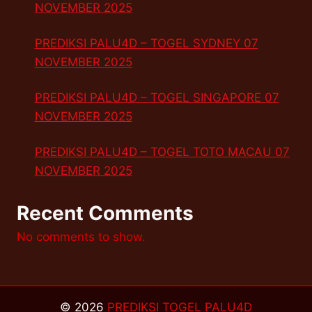
NOVEMBER 2025
PREDIKSI PALU4D – TOGEL SYDNEY 07
NOVEMBER 2025
PREDIKSI PALU4D – TOGEL SINGAPORE 07
NOVEMBER 2025
PREDIKSI PALU4D – TOGEL TOTO MACAU 07
NOVEMBER 2025
Recent Comments
No comments to show.
© 2026
PREDIKSI TOGEL PALU4D