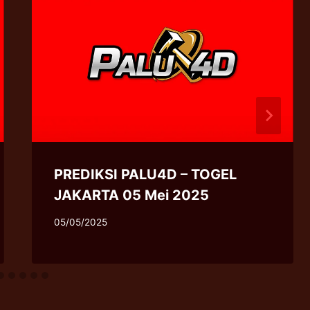
PREDIKSI PALU4D – TOGEL
JAKARTA 05 Mei 2025
05/05/2025