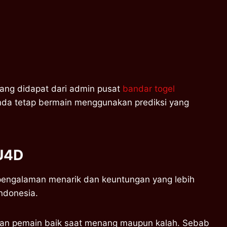
yang didapat dari admin pusat
bandar togel
anda tetap bermain menggunakan prediksi yang
U4D
pengalaman menarik dan keuntungan yang lebih
Indonesia.
an pemain baik saat menang maupun kalah. Sebab