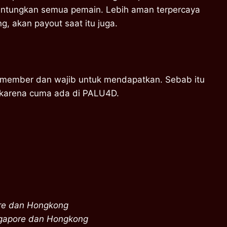
ntungkan semua pemain. Lebih aman terpercaya
, akan payout saat itu juga.
 member dan wajib untuk mendapatkan. Sebab itu
, karena cuma ada di PALU4D.
re dan Hongkong
gapore dan Hongkong