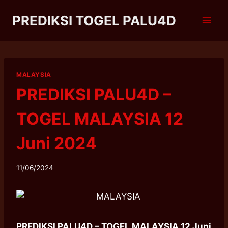
Skip
PREDIKSI TOGEL PALU4D
to
content
MALAYSIA
PREDIKSI PALU4D –
TOGEL MALAYSIA 12
Juni 2024
11/06/2024
PREDIKSI PALU4D – TOGEL MALAYSIA 12 Juni