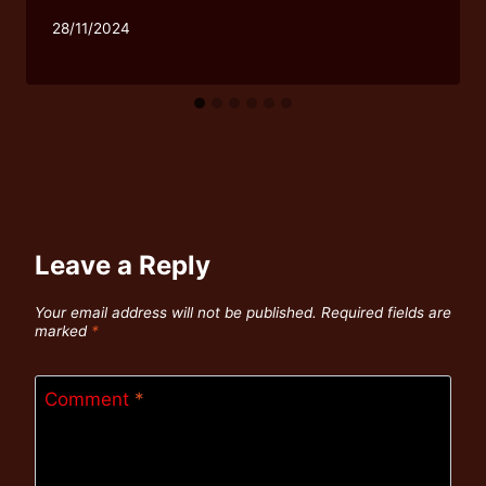
28/11/2024
Leave a Reply
Your email address will not be published.
Required fields are
marked
*
Comment
*