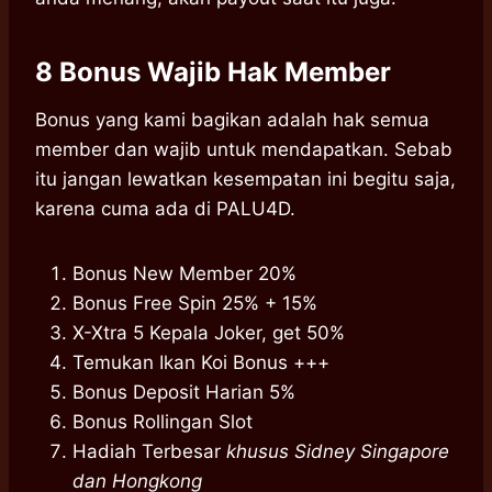
8 Bonus Wajib Hak Member
Bonus yang kami bagikan adalah hak semua
member dan wajib untuk mendapatkan. Sebab
itu jangan lewatkan kesempatan ini begitu saja,
karena cuma ada di PALU4D.
Bonus New Member 20%
Bonus Free Spin 25% + 15%
X-Xtra 5 Kepala Joker, get 50%
Temukan Ikan Koi Bonus +++
Bonus Deposit Harian 5%
Bonus Rollingan Slot
Hadiah Terbesar
khusus Sidney Singapore
dan Hongkong