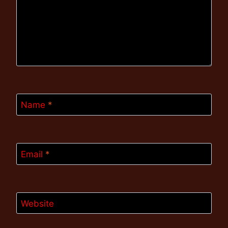
Name
*
Email
*
Website