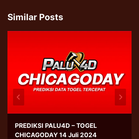
Similar Posts
PREDIKSI PALU4D – TOGEL
CHICAGODAY 14 Juli 2024