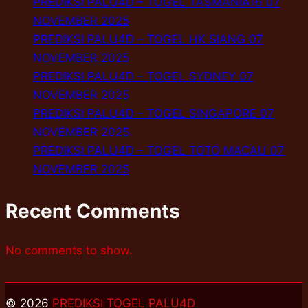
PREDIKSI PALU4D – TOGEL TASMANIA16 07
NOVEMBER 2025
PREDIKSI PALU4D – TOGEL HK SIANG 07
NOVEMBER 2025
PREDIKSI PALU4D – TOGEL SYDNEY 07
NOVEMBER 2025
PREDIKSI PALU4D – TOGEL SINGAPORE 07
NOVEMBER 2025
PREDIKSI PALU4D – TOGEL TOTO MACAU 07
NOVEMBER 2025
Recent Comments
No comments to show.
© 2026
PREDIKSI TOGEL PALU4D