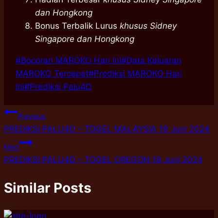
dan Hongkong
Bonus Terbalik Lurus
khusus Sidney
Singapore dan Hongkong
Post
#
Bocoran MAROKO Hari Ini
#
Data Keluaran
Tags:
MAROKO Tercepat
#
Prediksi MAROKO Hari
Ini
#
Prediksi Palu4D
Post
Previous
PREDIKSI PALU4D – TOGEL MALAYSIA 19 Juni 2024
navigation
Next
PREDIKSI PALU4D – TOGEL OREGON 19 Juni 2024
Similar Posts