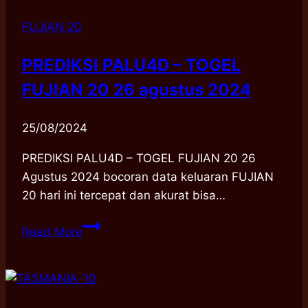
FUJIAN20
FUJIAN 20
05
Desember
PREDIKSI PALU4D – TOGEL
2024
FUJIAN 20 26 agustus 2024
25/08/2024
PREDIKSI PALU4D – TOGEL FUJIAN 20 26
Agustus 2024 bocoran data keluaran FUJIAN
20 hari ini tercepat dan akurat bisa…
PREDIKSI
Read More
PALU4D
–
TOGEL
FUJIAN