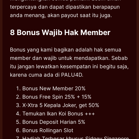
terpercaya dan dapat dipastikan berapapun
anda menang, akan payout saat itu juga.
8 Bonus Wajib Hak Member
Bonus yang kami bagikan adalah hak semua
member dan wajib untuk mendapatkan. Sebab
itu jangan lewatkan kesempatan ini begitu saja,
karena cuma ada di PALU4D.
Bonus New Member 20%
Bonus Free Spin 25% + 15%
X-Xtra 5 Kepala Joker, get 50%
Temukan Ikan Koi Bonus +++
Bonus Deposit Harian 5%
Bonus Rollingan Slot
Hadiah Terbesar
khusus Sidney Singapore