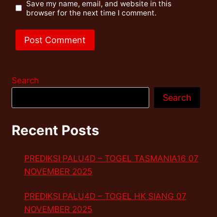
Save my name, email, and website in this
browser for the next time I comment.
Search
Search
Recent Posts
PREDIKSI PALU4D – TOGEL TASMANIA16 07
NOVEMBER 2025
PREDIKSI PALU4D – TOGEL HK SIANG 07
NOVEMBER 2025