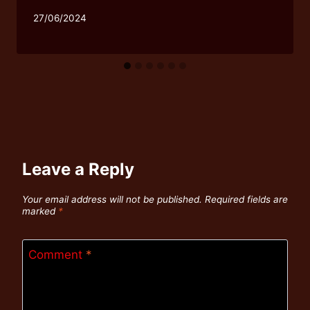
27/06/2024
Leave a Reply
Your email address will not be published.
Required fields are
marked
*
Comment
*