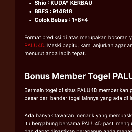
Shio : KUDA* KERBAU
BBFS : 914818
Colok Bebas : 1*8*4
Format prediksi di atas merupakan bocoran 
PALU4D
. Meski begitu, kami anjurkan agar 
menurut anda lebih tepat.
Bonus Member Togel PAL
Bermain togel di situs PALU4D memberikan 
besar dari bandar togel lainnya yang ada di 
Ada banyak tawaran menarik yang memuask
itu bergabung bersama PALU4D pasti mengu
dan dapat dipastikan berapapun anda menang