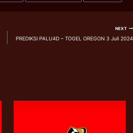
NEXT
PREDIKSI PALU4D – TOGEL OREGON 3 Juli 2024