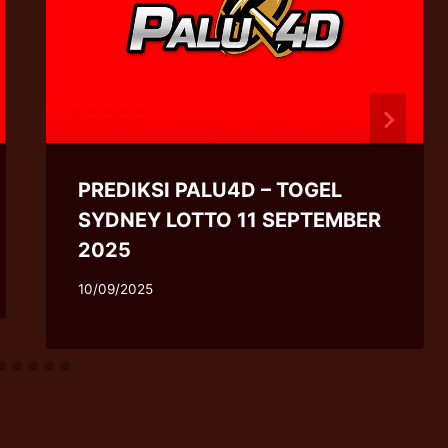
PREDIKSI PALU4D – TOGEL
SYDNEY LOTTO 11 SEPTEMBER
2025
10/09/2025