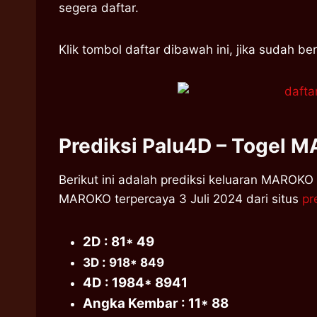
segera daftar.
Klik tombol daftar dibawah ini, jika sudah 
Prediksi Palu4D – Togel 
Berikut ini adalah prediksi keluaran MAROKO 
MAROKO terpercaya 3 Juli 2024 dari situs
pr
2D : 81* 49
:
3D
918* 849
4D : 1984* 8941
Angka Kembar : 11* 88