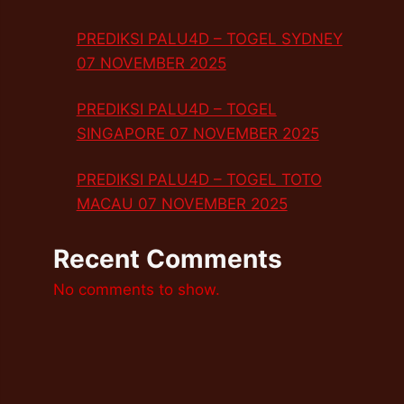
PREDIKSI PALU4D – TOGEL SYDNEY
07 NOVEMBER 2025
PREDIKSI PALU4D – TOGEL
SINGAPORE 07 NOVEMBER 2025
PREDIKSI PALU4D – TOGEL TOTO
MACAU 07 NOVEMBER 2025
Recent Comments
No comments to show.