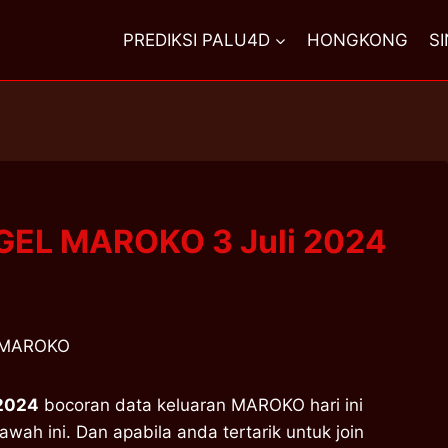
PREDIKSI PALU4D
HONGKONG
S
GEL MAROKO 3 Juli 2024
 2024
bocoran data keluaran MAROKO hari ini
wah ini. Dan apabila anda tertarik untuk join