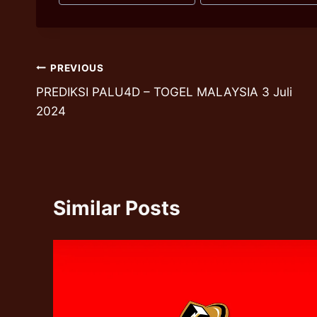
Tags:
Post
PREVIOUS
PREDIKSI PALU4D – TOGEL MALAYSIA 3 Juli
navigation
2024
Similar Posts