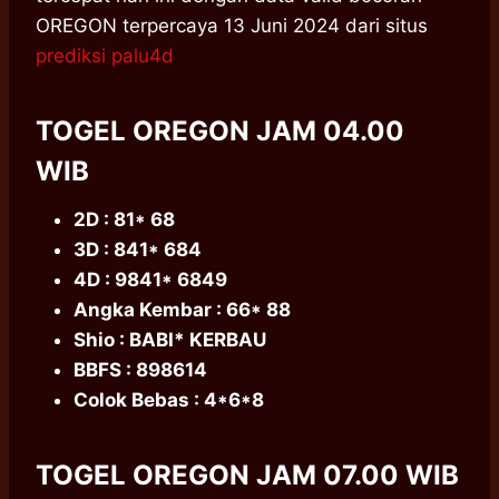
OREGON terpercaya 13 Juni 2024 dari situs
prediksi palu4d
TOGEL OREGON JAM 04.00
WIB
2D : 81* 68
3D : 841* 684
4D : 9841* 6849
Angka Kembar : 66* 88
Shio : BABI* KERBAU
BBFS : 898614
Colok Bebas : 4*6*8
TOGEL OREGON JAM 07.00 WIB