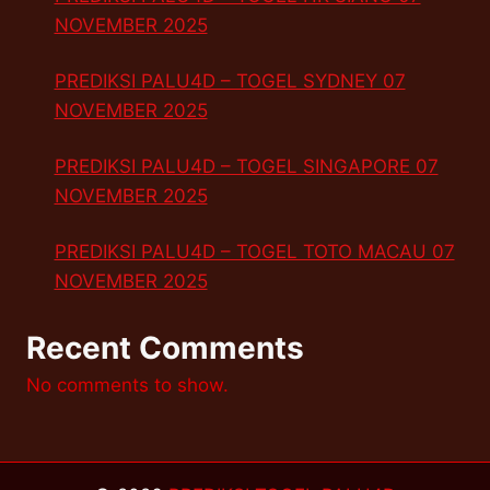
NOVEMBER 2025
PREDIKSI PALU4D – TOGEL SYDNEY 07
NOVEMBER 2025
PREDIKSI PALU4D – TOGEL SINGAPORE 07
NOVEMBER 2025
PREDIKSI PALU4D – TOGEL TOTO MACAU 07
NOVEMBER 2025
Recent Comments
No comments to show.