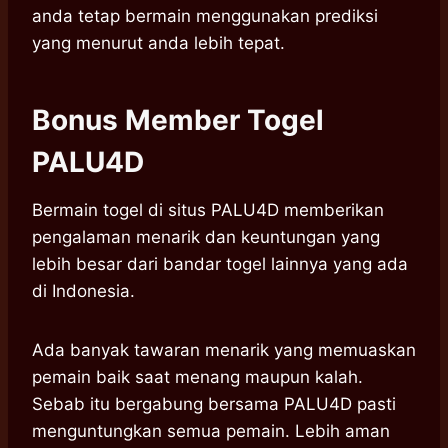
anda tetap bermain menggunakan prediksi
yang menurut anda lebih tepat.
Bonus Member Togel
PALU4D
Bermain togel di situs PALU4D memberikan
pengalaman menarik dan keuntungan yang
lebih besar dari bandar togel lainnya yang ada
di Indonesia.
Ada banyak tawaran menarik yang memuaskan
pemain baik saat menang maupun kalah.
Sebab itu bergabung bersama PALU4D pasti
menguntungkan semua pemain. Lebih aman