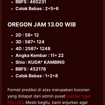
BBFS : 465231
Colok Bebas : 2*5*6
OREGON JAM 13.00 WIB
2D : 58* 12
3D : 587* 124
4D : 2587* 1248
Angka Kembar : 11* 22
Shio : KUDA* KAMBING
BBFS : 452178
Colok Bebas : 1*2*8
Format prediksi di atas merupakan bocoran
yang didapat dari admin pusat
bandar togel
PALU4D
. Meski begitu, kami anjurkan agar