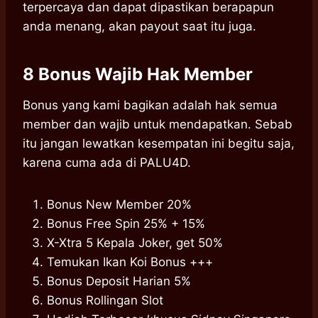
terpercaya dan dapat dipastikan berapapun
anda menang, akan payout saat itu juga.
8 Bonus Wajib Hak Member
Bonus yang kami bagikan adalah hak semua
member dan wajib untuk mendapatkan. Sebab
itu jangan lewatkan kesempatan ini begitu saja,
karena cuma ada di PALU4D.
Bonus New Member 20%
Bonus Free Spin 25% + 15%
X-Xtra 5 Kepala Joker, get 50%
Temukan Ikan Koi Bonus +++
Bonus Deposit Harian 5%
Bonus Rollingan Slot