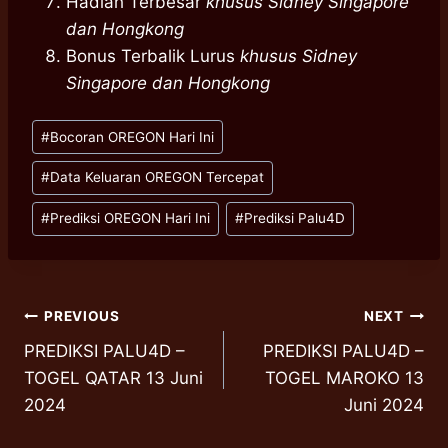
Hadiah Terbesar
khusus Sidney Singapore
dan Hongkong
Bonus Terbalik Lurus
khusus Sidney
Singapore dan Hongkong
Post
#
Bocoran OREGON Hari Ini
Tags:
#
Data Keluaran OREGON Tercepat
#
Prediksi OREGON Hari Ini
#
Prediksi Palu4D
Post
PREVIOUS
NEXT
PREDIKSI PALU4D –
PREDIKSI PALU4D –
navigation
TOGEL QATAR 13 Juni
TOGEL MAROKO 13
2024
Juni 2024