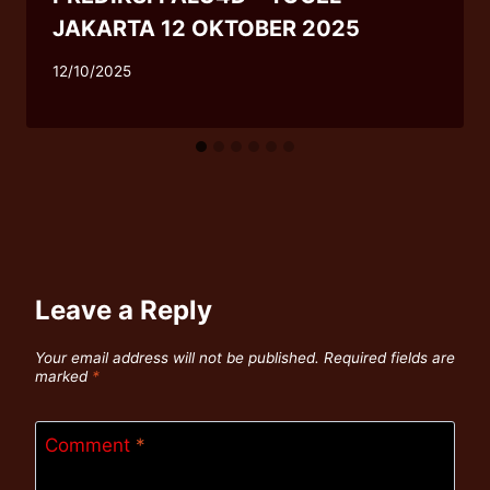
JAKARTA 12 OKTOBER 2025
12/10/2025
Leave a Reply
Your email address will not be published.
Required fields are
marked
*
Comment
*