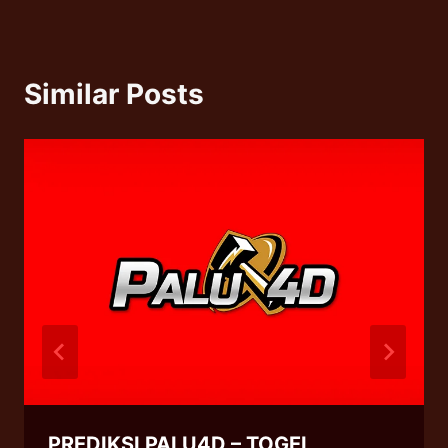
Similar Posts
PREDIKSI PALU4D – TOGEL