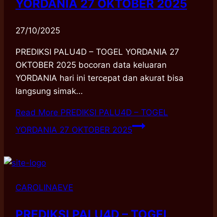
YORDANIA 27 OKTOBER 2025
27/10/2025
PREDIKSI PALU4D – TOGEL YORDANIA 27
OKTOBER 2025 bocoran data keluaran
YORDANIA hari ini tercepat dan akurat bisa
langsung simak…
Read More
PREDIKSI PALU4D – TOGEL
YORDANIA 27 OKTOBER 2025
CAROLINAEVE
PREDIKSI PALU4D – TOGEL