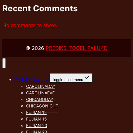
Recent Comments
No comments to show.
© 2026
PREDIKSI TOGEL PALU4D
PREDIKSI PALU4D
Toggle child menu
CAROLINADAY
CAROLINAEVE
CHICAGODAY
CHICAGONIGHT
FUJIAN 12
FUJIAN 15
FUJIAN 20
FUJIAN 23