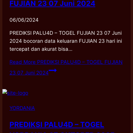
FUJIAN 23 07 Juni 2024
06/06/2024
PREDIKSI PALU4D – TOGEL FUJIAN 23 07 Juni
2024 bocoran data keluaran FUJIAN 23 hari ini
tercepat dan akurat bisa…
Read More
PREDIKSI PALU4D – TOGEL FUJIAN
23 07 Juni 2024
YORDANIA
PREDIKSI PALU4D – TOGEL