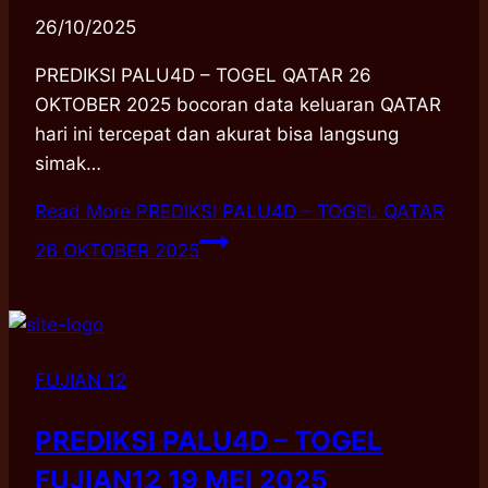
26/10/2025
PREDIKSI PALU4D – TOGEL QATAR 26
OKTOBER 2025 bocoran data keluaran QATAR
hari ini tercepat dan akurat bisa langsung
simak…
Read More
PREDIKSI PALU4D – TOGEL QATAR
26 OKTOBER 2025
FUJIAN 12
PREDIKSI PALU4D – TOGEL
FUJIAN12 19 MEI 2025