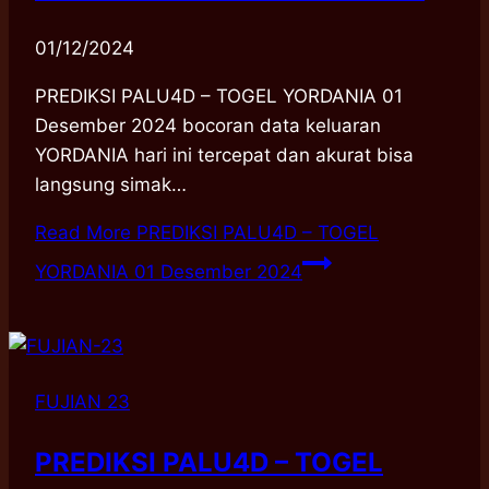
01/12/2024
PREDIKSI PALU4D – TOGEL YORDANIA 01
Desember 2024 bocoran data keluaran
YORDANIA hari ini tercepat dan akurat bisa
langsung simak…
Read More
PREDIKSI PALU4D – TOGEL
YORDANIA 01 Desember 2024
FUJIAN 23
PREDIKSI PALU4D – TOGEL