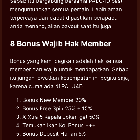
Sebab itu bergabung bersama PALU4D pasti
menguntungkan semua pemain. Lebih aman
terpercaya dan dapat dipastikan berapapun
anda menang, akan payout saat itu juga.
8 Bonus Wajib Hak Member
Bonus yang kami bagikan adalah hak semua
member dan wajib untuk mendapatkan. Sebab
itu jangan lewatkan kesempatan ini begitu saja,
karena cuma ada di PALU4D.
Bonus New Member 20%
Bonus Free Spin 25% + 15%
X-Xtra 5 Kepala Joker, get 50%
Temukan Ikan Koi Bonus +++
Bonus Deposit Harian 5%