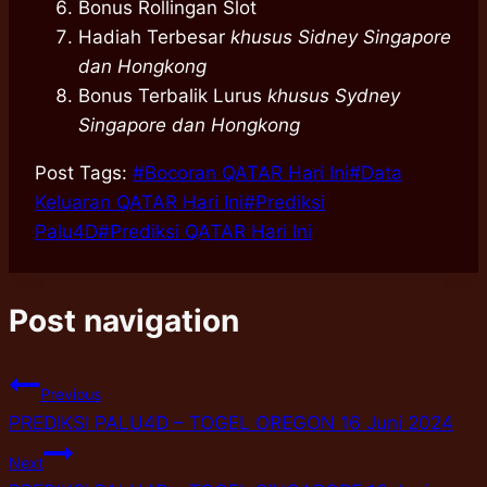
Bonus Rollingan Slot
Hadiah Terbesar
khusus Sidney Singapore
dan Hongkong
Bonus Terbalik Lurus
khusus Sydney
Singapore dan Hongkong
Post Tags:
#
Bocoran QATAR Hari Ini
#
Data
Keluaran QATAR Hari Ini
#
Prediksi
Palu4D
#
Prediksi QATAR Hari Ini
Post navigation
Previous
PREDIKSI PALU4D – TOGEL OREGON 16 Juni 2024
Next