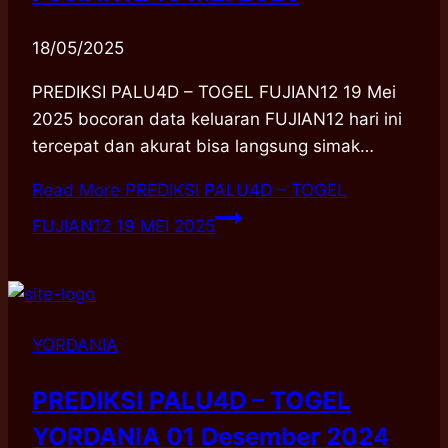
18/05/2025
PREDIKSI PALU4D – TOGEL FUJIAN12 19 Mei
2025 bocoran data keluaran FUJIAN12 hari ini
tercepat dan akurat bisa langsung simak…
Read More
PREDIKSI PALU4D – TOGEL
FUJIAN12 19 MEI 2025
YORDANIA
PREDIKSI PALU4D – TOGEL
YORDANIA 01 Desember 2024