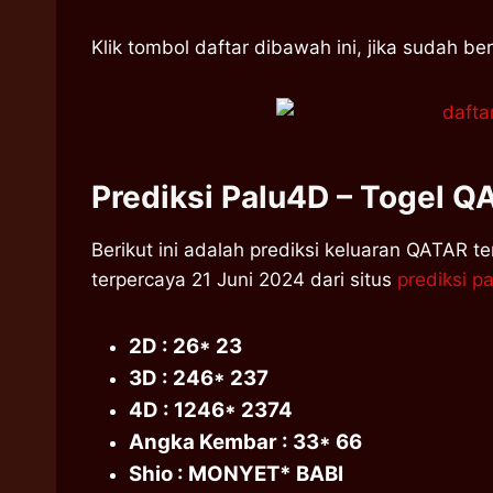
Klik tombol daftar dibawah ini, jika sudah b
Prediksi Palu4D – Togel Q
Berikut ini adalah prediksi keluaran QATAR t
terpercaya 21 Juni 2024 dari situs
prediksi p
2D : 26* 23
3D : 246* 237
4D : 1246* 2374
Angka Kembar : 33* 66
Shio : MONYET* BABI