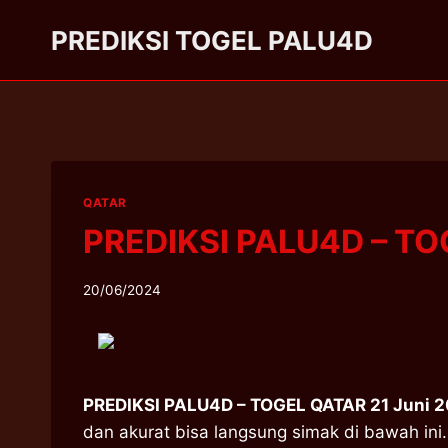
Skip
PREDIKSI TOGEL PALU4D
to
content
QATAR
PREDIKSI PALU4D – TO
20/06/2024
PREDIKSI PALU4D – TOGEL QATAR 21 Juni 
dan akurat bisa langsung simak di bawah ini. 