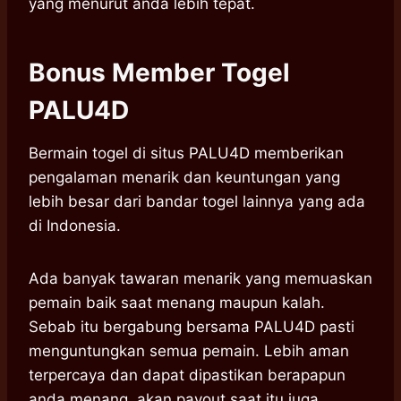
yang menurut anda lebih tepat.
Bonus Member Togel
PALU4D
Bermain togel di situs PALU4D memberikan
pengalaman menarik dan keuntungan yang
lebih besar dari bandar togel lainnya yang ada
di Indonesia.
Ada banyak tawaran menarik yang memuaskan
pemain baik saat menang maupun kalah.
Sebab itu bergabung bersama PALU4D pasti
menguntungkan semua pemain. Lebih aman
terpercaya dan dapat dipastikan berapapun
anda menang, akan payout saat itu juga.