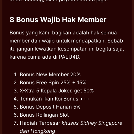
8 Bonus Wajib Hak Member
Bonus yang kami bagikan adalah hak semua
member dan wajib untuk mendapatkan. Sebab
itu jangan lewatkan kesempatan ini begitu saja,
karena cuma ada di PALU4D.
Bonus New Member 20%
Bonus Free Spin 25% + 15%
X-Xtra 5 Kepala Joker, get 50%
Temukan Ikan Koi Bonus +++
Bonus Deposit Harian 5%
Bonus Rollingan Slot
Hadiah Terbesar
khusus Sidney Singapore
dan Hongkong