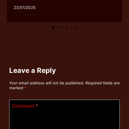
23/01/2025
Leave a Reply
Your email address will not be published.
Required fields are
marked
*
Comment
*