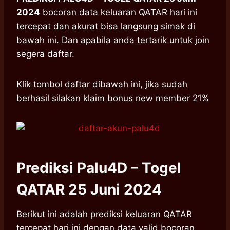
2024
bocoran data keluaran QATAR hari ini
tercepat dan akurat bisa langsung simak di
bawah ini. Dan apabila anda tertarik untuk join
segera daftar.
Klik tombol daftar dibawah ini, jika sudah
berhasil silakan klaim bonus new member 21%
Prediksi Palu4D – Togel
QATAR 25 Juni 2024
Berikut ini adalah prediksi keluaran QATAR
tercepat hari ini dengan data valid bocoran