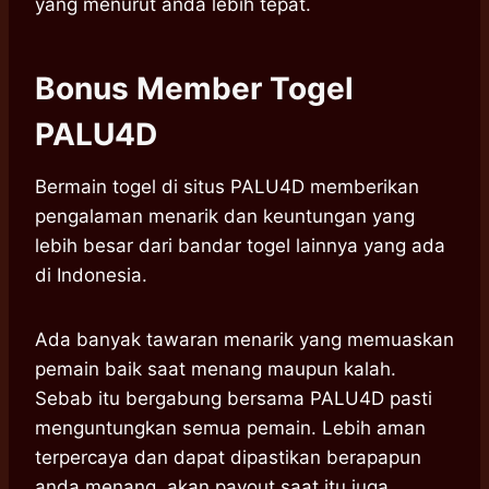
yang menurut anda lebih tepat.
Bonus Member Togel
PALU4D
Bermain togel di situs PALU4D memberikan
pengalaman menarik dan keuntungan yang
lebih besar dari bandar togel lainnya yang ada
di Indonesia.
Ada banyak tawaran menarik yang memuaskan
pemain baik saat menang maupun kalah.
Sebab itu bergabung bersama PALU4D pasti
menguntungkan semua pemain. Lebih aman
terpercaya dan dapat dipastikan berapapun
anda menang, akan payout saat itu juga.