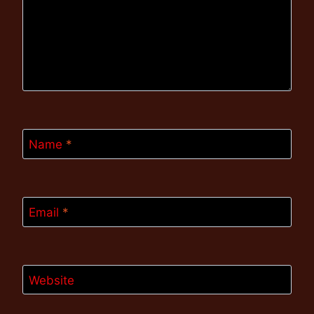
Name
*
Email
*
Website