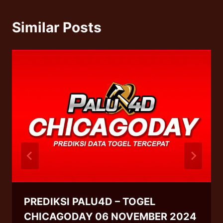
Similar Posts
PREDIKSI PALU4D – TOGEL
CHICAGODAY 06 NOVEMBER 2024