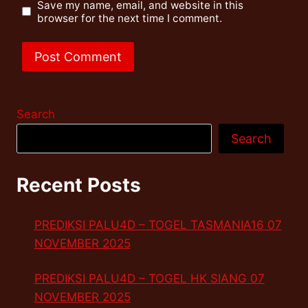
Save my name, email, and website in this
browser for the next time I comment.
Search
Search
Recent Posts
PREDIKSI PALU4D – TOGEL TASMANIA16 07
NOVEMBER 2025
PREDIKSI PALU4D – TOGEL HK SIANG 07
NOVEMBER 2025