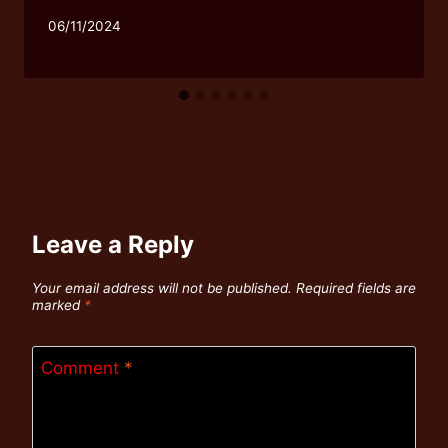
06/11/2024
Leave a Reply
Your email address will not be published.
Required fields are
marked
*
Comment
*