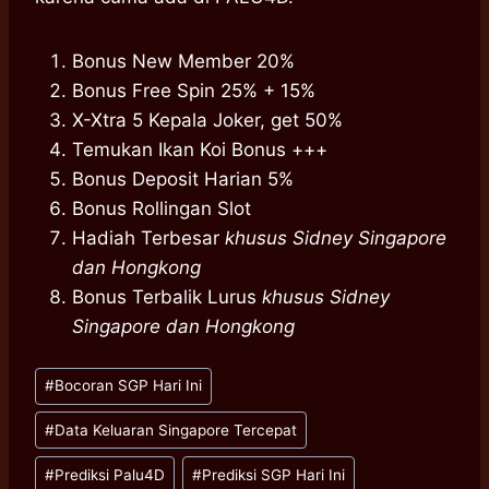
Bonus New Member 20%
Bonus Free Spin 25% + 15%
X-Xtra 5 Kepala Joker, get 50%
Temukan Ikan Koi Bonus +++
Bonus Deposit Harian 5%
Bonus Rollingan Slot
Hadiah Terbesar
khusus Sidney Singapore
dan Hongkong
Bonus Terbalik Lurus
khusus Sidney
Singapore dan Hongkong
Post
#
Bocoran SGP Hari Ini
Tags:
#
Data Keluaran Singapore Tercepat
#
Prediksi Palu4D
#
Prediksi SGP Hari Ini