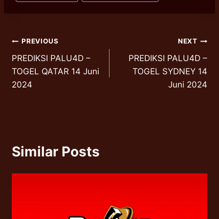
Post
PREVIOUS
NEXT
PREDIKSI PALU4D –
PREDIKSI PALU4D –
navigation
TOGEL QATAR 14 Juni
TOGEL SYDNEY 14
2024
Juni 2024
Similar Posts