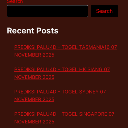
Search
Search
Recent Posts
PREDIKSI PALU4D – TOGEL TASMANIA16 07
NOVEMBER 2025
PREDIKSI PALU4D – TOGEL HK SIANG 07
NOVEMBER 2025
PREDIKSI PALU4D – TOGEL SYDNEY 07
NOVEMBER 2025
PREDIKSI PALU4D – TOGEL SINGAPORE 07
NOVEMBER 2025