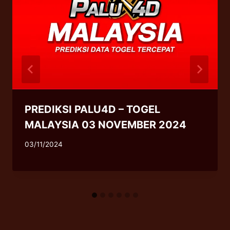
PREDIKSI PALU4D – TOGEL
MALAYSIA 03 NOVEMBER 2024
03/11/2024