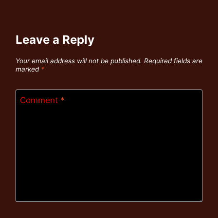
Leave a Reply
Your email address will not be published.
Required fields are
marked
*
Comment
*