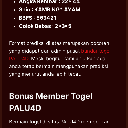
Angka Kembar : 22* 44
Shio : KAMBING* AYAM
BBFS : 563421
Colok Bebas : 2*3*5
Format prediksi di atas merupakan bocoran
yang didapat dari admin pusat
bandar togel
PALU4D
. Meski begitu, kami anjurkan agar
anda tetap bermain menggunakan prediksi
yang menurut anda lebih tepat.
Bonus Member Togel
PALU4D
Bermain togel di situs PALU4D memberikan