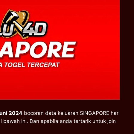
uni 2024
bocoran data keluaran SINGAPORE hari
i bawah ini. Dan apabila anda tertarik untuk join