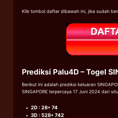
Klik tombol daftar dibawah ini, jika sudah 
Prediksi Palu4D – Togel 
Berikut ini adalah prediksi keluaran SINGAPO
SINGAPORE terpercaya 17 Juni 2024 dari sit
2D : 28* 74
3D : 528* 742