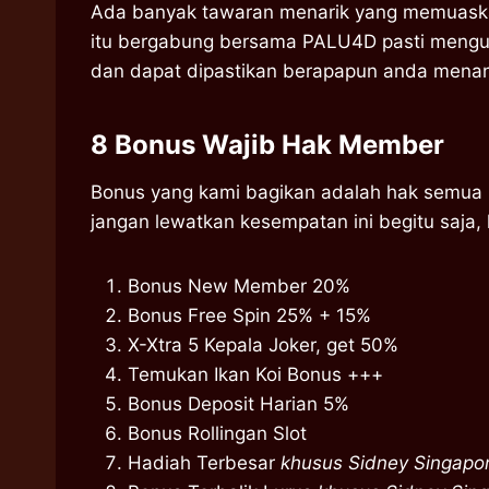
Ada banyak tawaran menarik yang memuask
itu bergabung bersama PALU4D pasti mengu
dan dapat dipastikan berapapun anda menang
8 Bonus Wajib Hak Member
Bonus yang kami bagikan adalah hak semua
jangan lewatkan kesempatan ini begitu saja
Bonus New Member 20%
Bonus Free Spin 25% + 15%
X-Xtra 5 Kepala Joker, get 50%
Temukan Ikan Koi Bonus +++
Bonus Deposit Harian 5%
Bonus Rollingan Slot
Hadiah Terbesar
khusus Sidney Singapo