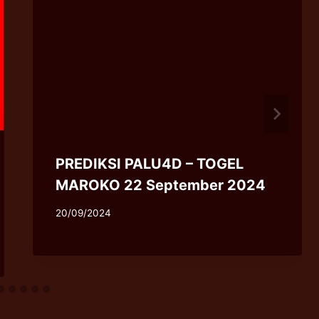
PREDIKSI PALU4D – TOGEL
MAROKO 22 September 2024
20/09/2024