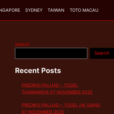
INGAPORE
SYDNEY
TAIWAN
TOTO MACAU
Search
Search
Recent Posts
PREDIKSI PALU4D – TOGEL
TASMANIA16 07 NOVEMBER 2025
PREDIKSI PALU4D – TOGEL HK SIANG
07 NOVEMBER 2025