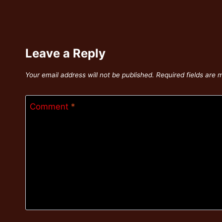
Leave a Reply
Your email address will not be published.
Required fields are
Comment
*