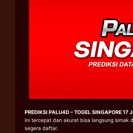
PREDIKSI PALU4D – TOGEL SINGAPORE 17 J
ini tercepat dan akurat bisa langsung simak d
segera daftar.