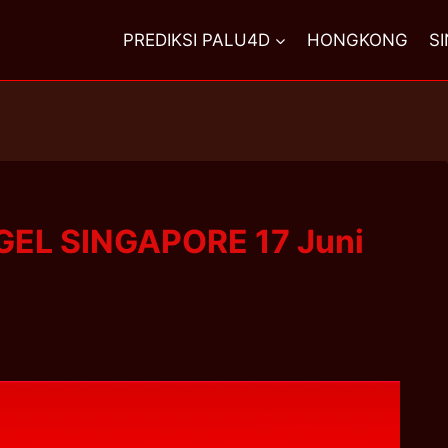
PREDIKSI PALU4D
HONGKONG
S
GEL SINGAPORE 17 Juni