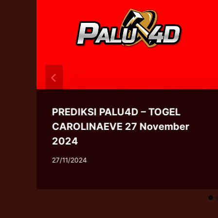
PREDIKSI PALU4D – TOGEL
CAROLINAEVE 27 November
2024
27/11/2024