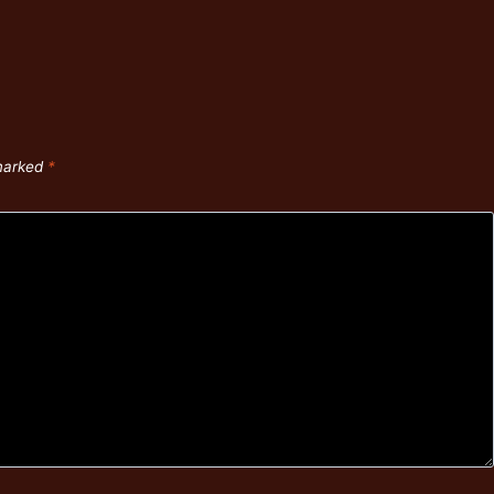
 marked
*