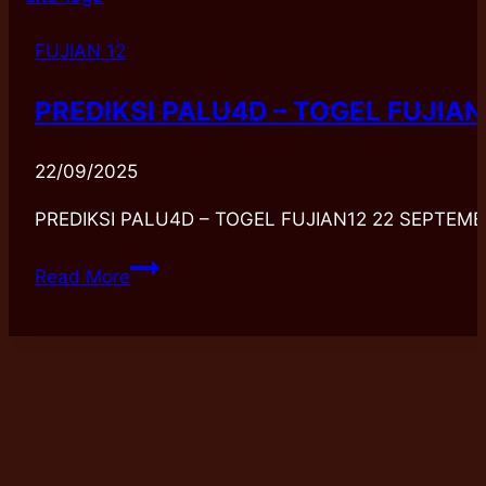
FUJIAN 12
PREDIKSI PALU4D – TOGEL FUJIA
22/09/2025
PREDIKSI PALU4D – TOGEL FUJIAN12 22 SEPTEMBER 2
PREDIKSI
Read More
PALU4D
–
TOGEL
FUJIAN12
22
SEPTEMBER
2025