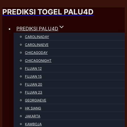
PREDIKSI TOGEL PALU4D
Skip
to
content
PREDIKSI PALU4D
CAROLINADAY
CAROLINAEVE
CHICAGODAY
CHICAGONIGHT
FUJIAN 12
FUJIAN 15
FUJIAN 20
FUJIAN 23
GEORGIAEVE
HK SIANG
JAKARTA
KAMBOJA