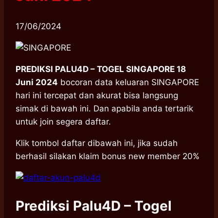
17/06/2024
PREDIKSI PALU4D – TOGEL SINGAPORE 18
Juni 2024
bocoran data keluaran SINGAPORE
hari ini tercepat dan akurat bisa langsung
simak di bawah ini. Dan apabila anda tertarik
untuk join segera daftar.
Klik tombol daftar dibawah ini, jika sudah
berhasil silakan klaim bonus new member 20%
Prediksi Palu4D – Togel