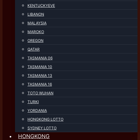
KENTUCKYEVE
LIBANON
MALAYSIA
MAROKO
OREGON
QATAR
TASMANIA 06
TASMANIA 10
TASMANIA 13
TASMANIA 16
TOTO WUHAN
TURKI
YORDANIA
HONGKONG LOTTO
SYDNEY LOTTO
HONGKONG