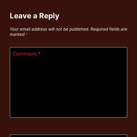
Leave a Reply
Your email address will not be published.
Required fields are
marked
*
Comment
*