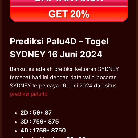
Prediksi Palu4D – Togel
SYDNEY 16 Juni 2024
Berikut ini adalah prediksi keluaran SYDNEY
tercepat hari ini dengan data valid bocoran
SYDNEY terpercaya 16 Juni 2024 dari situs
prediksi palu4d
2D : 59* 87
3D : 759* 875
4D : 1759* 8750