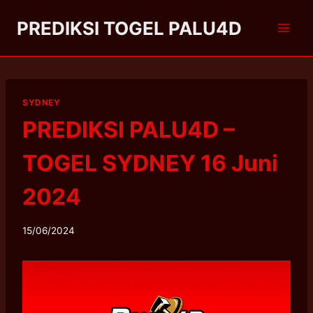
Skip
PREDIKSI TOGEL PALU4D
to
content
SYDNEY
PREDIKSI PALU4D –
TOGEL SYDNEY 16 Juni
2024
15/06/2024