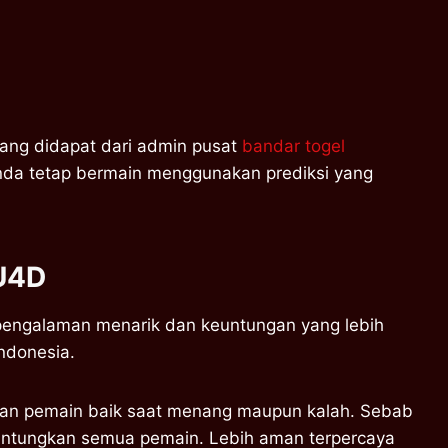
yang didapat dari admin pusat
bandar togel
anda tetap bermain menggunakan prediksi yang
U4D
pengalaman menarik dan keuntungan yang lebih
Indonesia.
an pemain baik saat menang maupun kalah. Sebab
ntungkan semua pemain. Lebih aman terpercaya