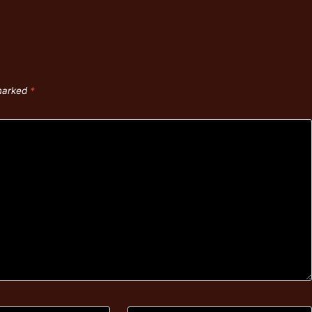
 marked
*