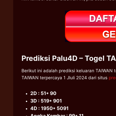
Prediksi Palu4D – Togel T
Berikut ini adalah prediksi keluaran TAIWAN 
TAIWAN terpercaya 1 Jluli 2024 dari situs
pre
2D : 51* 90
3D : 519* 901
4D : 1950* 5091
Angka Kembar : 99* 11