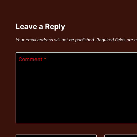
Leave a Reply
Your email address will not be published.
Required fields are
Comment
*