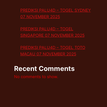
PREDIKSI PALU4D – TOGEL SYDNEY
07 NOVEMBER 2025
PREDIKSI PALU4D – TOGEL
SINGAPORE 07 NOVEMBER 2025
PREDIKSI PALU4D – TOGEL TOTO
MACAU 07 NOVEMBER 2025
Recent Comments
No comments to show.