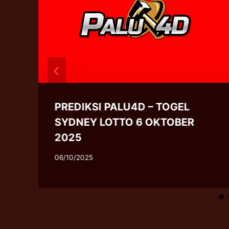
PREDIKSI PALU4D – TOGEL
SYDNEY LOTTO 6 OKTOBER
2025
06/10/2025