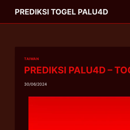
Skip
PREDIKSI TOGEL PALU4D
to
content
TAIWAN
PREDIKSI PALU4D – TO
30/06/2024