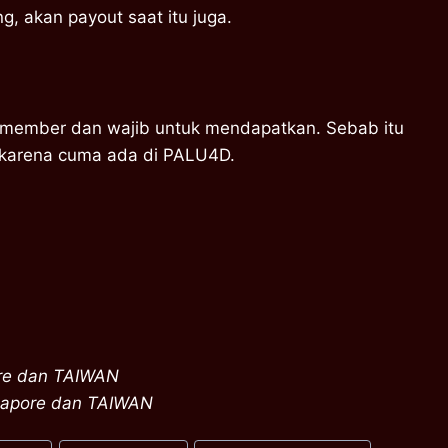
, akan payout saat itu juga.
 member dan wajib untuk mendapatkan. Sebab itu
, karena cuma ada di PALU4D.
ore dan TAIWAN
gapore dan TAIWAN