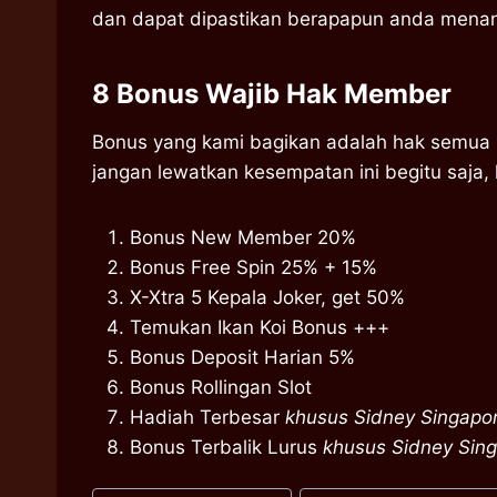
dan dapat dipastikan berapapun anda menang
8 Bonus Wajib Hak Member
Bonus yang kami bagikan adalah hak semua
jangan lewatkan kesempatan ini begitu saja
Bonus New Member 20%
Bonus Free Spin 25% + 15%
X-Xtra 5 Kepala Joker, get 50%
Temukan Ikan Koi Bonus +++
Bonus Deposit Harian 5%
Bonus Rollingan Slot
Hadiah Terbesar
khusus Sidney Singap
Bonus Terbalik Lurus
khusus Sidney Sin
Post