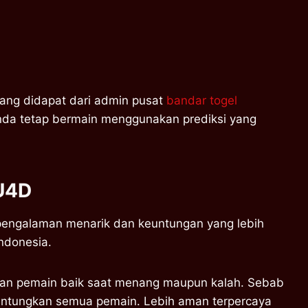
yang didapat dari admin pusat
bandar togel
anda tetap bermain menggunakan prediksi yang
U4D
pengalaman menarik dan keuntungan yang lebih
Indonesia.
an pemain baik saat menang maupun kalah. Sebab
ntungkan semua pemain. Lebih aman terpercaya