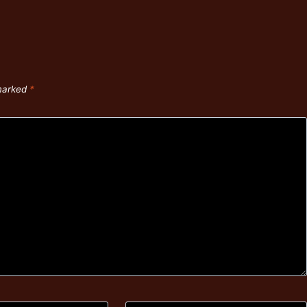
 marked
*