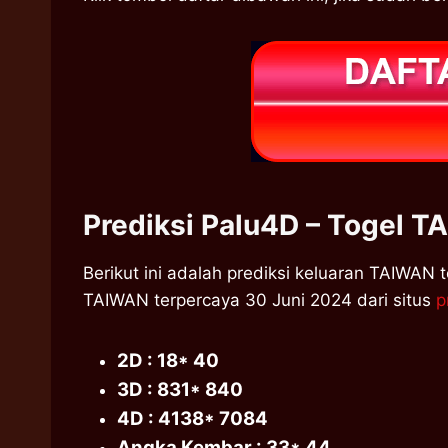
Prediksi Palu4D – Togel 
Berikut ini adalah prediksi keluaran TAIWAN 
TAIWAN terpercaya 30 Juni 2024 dari situs
p
2D : 18* 40
3D : 831* 840
4D : 4138* 7084
Angka Kembar : 33* 44