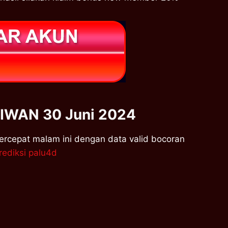
TAIWAN 30 Juni 2024
tercepat malam ini dengan data valid bocoran
rediksi palu4d