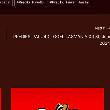
ercepat
#
Prediksi Palu4D
#
Prediksi Taiwan Hari Ini
NEXT
PREDIKSI PALU4D TOGEL TASMANIA 06 30 Juni
2024