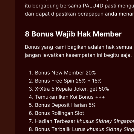
itu bergabung bersama PALU4D pasti mengu
dan dapat dipastikan berapapun anda menang
8 Bonus Wajib Hak Member
Bonus yang kami bagikan adalah hak semua
jangan lewatkan kesempatan ini begitu saja
Bonus New Member 20%
Bonus Free Spin 25% + 15%
X-Xtra 5 Kepala Joker, get 50%
Temukan Ikan Koi Bonus +++
Bonus Deposit Harian 5%
Bonus Rollingan Slot
Hadiah Terbesar
khusus Sidney Singapo
Bonus Terbalik Lurus
khusus Sidney Sin