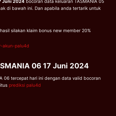
 Juni 2024
bocoran data keluaran TASMANIA 05
mak di bawah ini. Dan apabila anda tertarik untuk
berhasil silakan klaim bonus new member 20%
TASMANIA 06 17 Juni 2024
A 06 tercepat hari ini dengan data valid bocoran
itus
prediksi palu4d