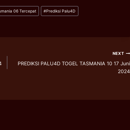
smania 06 Tercepat
#
Prediksi Palu4D
NEXT
4
PREDIKSI PALU4D TOGEL TASMANIA 10 17 Juni
2024