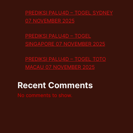
PREDIKSI PALU4D – TOGEL SYDNEY
07 NOVEMBER 2025
PREDIKSI PALU4D – TOGEL
SINGAPORE 07 NOVEMBER 2025
PREDIKSI PALU4D – TOGEL TOTO
MACAU 07 NOVEMBER 2025
Recent Comments
No comments to show.