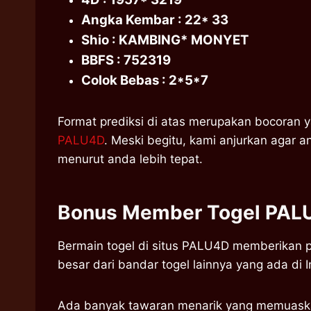
Angka Kembar : 22* 33
Shio : KAMBING* MONYET
BBFS : 752319
Colok Bebas : 2*5*7
Format prediksi di atas merupakan bocoran 
PALU4D
. Meski begitu, kami anjurkan agar 
menurut anda lebih tepat.
Bonus Member Togel PAL
Bermain togel di situs PALU4D memberikan 
besar dari bandar togel lainnya yang ada di 
Ada banyak tawaran menarik yang memuask