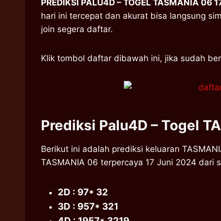
PREDIKSI PALU4D – TOGEL TASMANIA 06 17
hari ini tercepat dan akurat bisa langsung si
join segera daftar.
Klik tombol daftar dibawah ini, jika sudah 
Prediksi Palu4D – Togel 
Berikut ini adalah prediksi keluaran TASMANI
TASMANIA 06 terpercaya 17 Juni 2024 dari s
2D : 97* 32
3D : 957* 321
4D : 1957* 3219