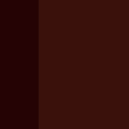
02/03/2025
PREDIKSI PALU4D – TOGEL YORDA
PREDIKSI
READ MORE
PALU4D
–
TOGEL
YORDANIA
03
MARET
2025