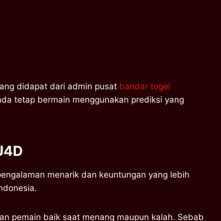
yang didapat dari admin pusat
bandar togel
anda tetap bermain menggunakan prediksi yang
U4D
pengalaman menarik dan keuntungan yang lebih
Indonesia.
an pemain baik saat menang maupun kalah. Sebab