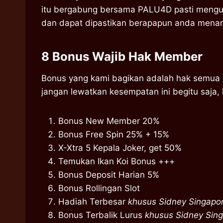
itu bergabung bersama PALU4D pasti mengu
dan dapat dipastikan berapapun anda menang
8 Bonus Wajib Hak Member
Bonus yang kami bagikan adalah hak semua
jangan lewatkan kesempatan ini begitu saja
Bonus New Member 20%
Bonus Free Spin 25% + 15%
X-Xtra 5 Kepala Joker, get 50%
Temukan Ikan Koi Bonus +++
Bonus Deposit Harian 5%
Bonus Rollingan Slot
Hadiah Terbesar
khusus Sidney Singapo
Bonus Terbalik Lurus
khusus Sidney Sin