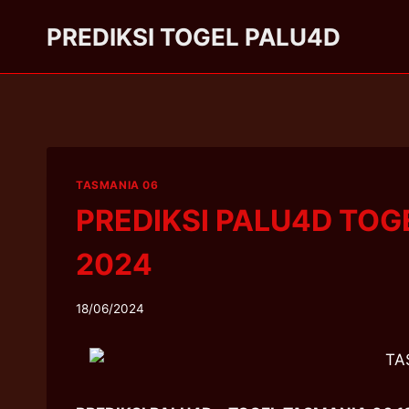
Skip
PREDIKSI TOGEL PALU4D
to
content
TASMANIA 06
PREDIKSI PALU4D TOGE
2024
18/06/2024