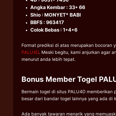
Angka Kembar : 33* 66
Shio : MONYET* BABI
BBFS : 963417
Colok Bebas : 1*4*6
Format prediksi di atas merupakan bocoran 
PALU4D
. Meski begitu, kami anjurkan agar 
menurut anda lebih tepat.
Bonus Member Togel PAL
Bermain togel di situs PALU4D memberikan 
besar dari bandar togel lainnya yang ada di 
Ada banyak tawaran menarik yang memuask