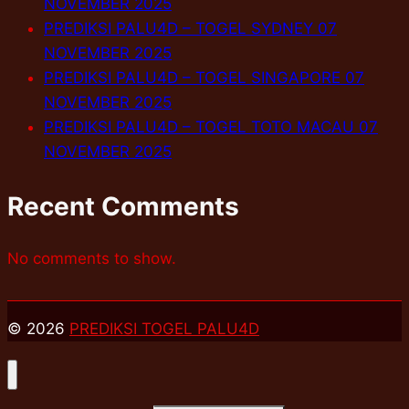
NOVEMBER 2025
PREDIKSI PALU4D – TOGEL SYDNEY 07
NOVEMBER 2025
PREDIKSI PALU4D – TOGEL SINGAPORE 07
NOVEMBER 2025
PREDIKSI PALU4D – TOGEL TOTO MACAU 07
NOVEMBER 2025
Recent Comments
No comments to show.
© 2026
PREDIKSI TOGEL PALU4D