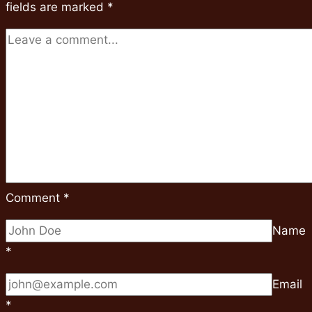
fields are marked
*
Comment
*
Name
*
Email
*