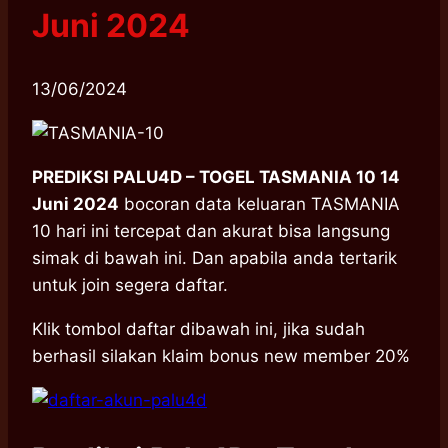
Juni 2024
13/06/2024
PREDIKSI PALU4D – TOGEL TASMANIA 10 14
Juni 2024
bocoran data keluaran TASMANIA
10 hari ini tercepat dan akurat bisa langsung
simak di bawah ini. Dan apabila anda tertarik
untuk join segera daftar.
Klik tombol daftar dibawah ini, jika sudah
berhasil silakan klaim bonus new member 20%