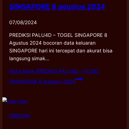
SINGAPORE 8 agustus 2024
07/08/2024
PREDIKSI PALU4D – TOGEL SINGAPORE 8
Agustus 2024 bocoran data keluaran
SINGAPORE hari ini tercepat dan akurat bisa
langsung simak…
Read More
PREDIKSI PALU4D – TOGEL
SINGAPORE 8 agustus 2024
OREGON