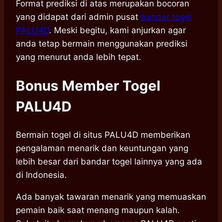
Format prediksi di atas merupakan bocoran
yang didapat dari admin pusat
bandar togel
PALU4D
. Meski begitu, kami anjurkan agar
anda tetap bermain menggunakan prediksi
yang menurut anda lebih tepat.
Bonus Member Togel
PALU4D
Bermain togel di situs PALU4D memberikan
pengalaman menarik dan keuntungan yang
lebih besar dari bandar togel lainnya yang ada
di Indonesia.
Ada banyak tawaran menarik yang memuaskan
pemain baik saat menang maupun kalah.