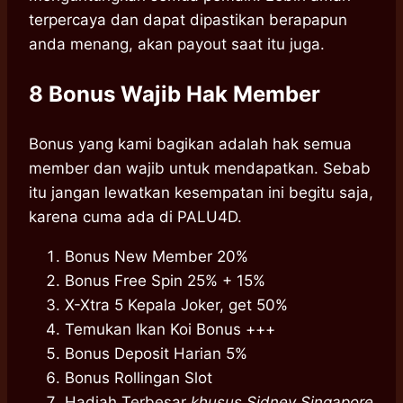
terpercaya dan dapat dipastikan berapapun
anda menang, akan payout saat itu juga.
8 Bonus Wajib Hak Member
Bonus yang kami bagikan adalah hak semua
member dan wajib untuk mendapatkan. Sebab
itu jangan lewatkan kesempatan ini begitu saja,
karena cuma ada di PALU4D.
Bonus New Member 20%
Bonus Free Spin 25% + 15%
X-Xtra 5 Kepala Joker, get 50%
Temukan Ikan Koi Bonus +++
Bonus Deposit Harian 5%
Bonus Rollingan Slot
Hadiah Terbesar
khusus Sidney Singapore