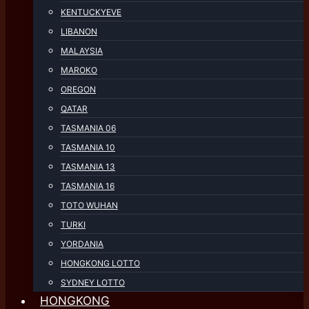
KENTUCKYEVE
LIBANON
MALAYSIA
MAROKO
OREGON
QATAR
TASMANIA 06
TASMANIA 10
TASMANIA 13
TASMANIA 16
TOTO WUHAN
TURKI
YORDANIA
HONGKONG LOTTO
SYDNEY LOTTO
HONGKONG