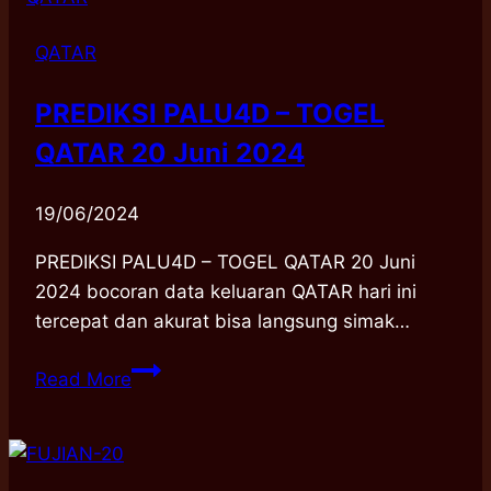
FUJIAN23
QATAR
09
SEPTEMBER
PREDIKSI PALU4D – TOGEL
2025
QATAR 20 Juni 2024
19/06/2024
PREDIKSI PALU4D – TOGEL QATAR 20 Juni
2024 bocoran data keluaran QATAR hari ini
tercepat dan akurat bisa langsung simak…
PREDIKSI
Read More
PALU4D
–
TOGEL
QATAR