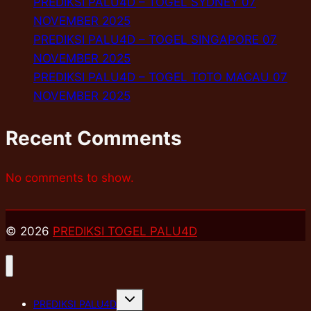
PREDIKSI PALU4D – TOGEL SYDNEY 07
NOVEMBER 2025
PREDIKSI PALU4D – TOGEL SINGAPORE 07
NOVEMBER 2025
PREDIKSI PALU4D – TOGEL TOTO MACAU 07
NOVEMBER 2025
Recent Comments
No comments to show.
© 2026
PREDIKSI TOGEL PALU4D
Toggle
PREDIKSI PALU4D
child