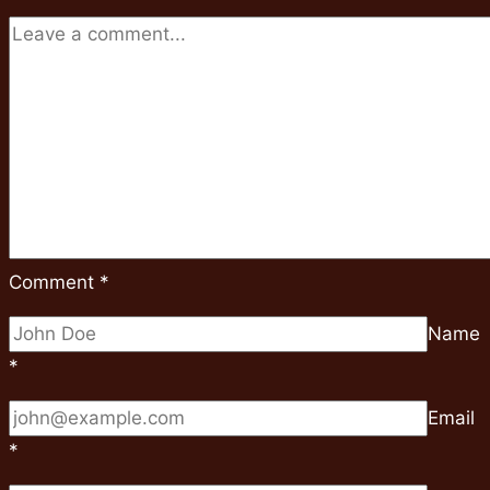
2025
Comment
*
Name
*
Email
*