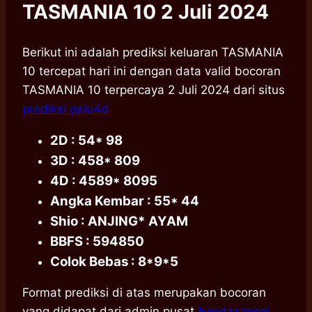
TASMANIA 10 2 Juli 2024
Berikut ini adalah prediksi keluaran TASMANIA
10 tercepat hari ini dengan data valid bocoran
TASMANIA 10 terpercaya 2 Juli 2024 dari situs
prediksi palu4d
2D : 54* 98
3D : 458* 809
4D : 4589* 8095
Angka Kembar : 55* 44
Shio : ANJING* AYAM
BBFS : 594850
Colok Bebas : 8*9*5
Format prediksi di atas merupakan bocoran
yang didapat dari admin pusat
bandar togel