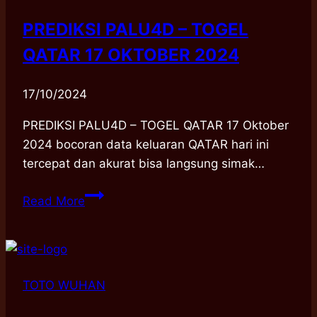
27
PREDIKSI PALU4D – TOGEL
September
QATAR 17 OKTOBER 2024
2024
17/10/2024
PREDIKSI PALU4D – TOGEL QATAR 17 Oktober
2024 bocoran data keluaran QATAR hari ini
tercepat dan akurat bisa langsung simak…
PREDIKSI
Read More
PALU4D
–
TOGEL
QATAR
TOTO WUHAN
17
OKTOBER