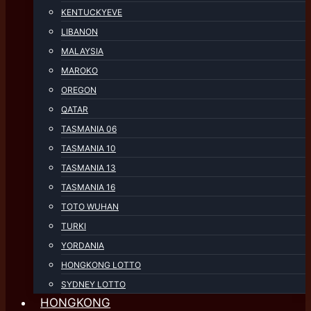
KENTUCKYEVE
LIBANON
MALAYSIA
MAROKO
OREGON
QATAR
TASMANIA 06
TASMANIA 10
TASMANIA 13
TASMANIA 16
TOTO WUHAN
TURKI
YORDANIA
HONGKONG LOTTO
SYDNEY LOTTO
HONGKONG