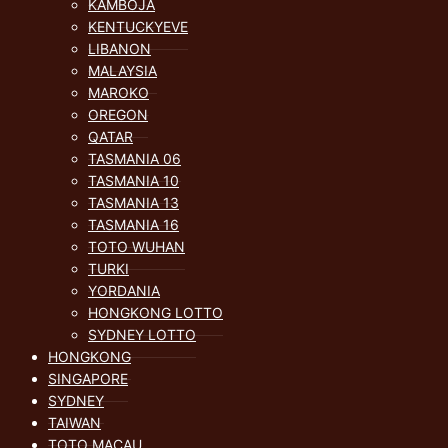
KAMBOJA
KENTUCKYEVE
LIBANON
MALAYSIA
MAROKO
OREGON
QATAR
TASMANIA 06
TASMANIA 10
TASMANIA 13
TASMANIA 16
TOTO WUHAN
TURKI
YORDANIA
HONGKONG LOTTO
SYDNEY LOTTO
HONGKONG
SINGAPORE
SYDNEY
TAIWAN
TOTO MACAU