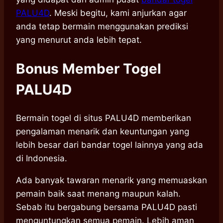
PALU4D
. Meski begitu, kami anjurkan agar
anda tetap bermain menggunakan prediksi
yang menurut anda lebih tepat.
Bonus Member Togel
PALU4D
Bermain togel di situs PALU4D memberikan
pengalaman menarik dan keuntungan yang
lebih besar dari bandar togel lainnya yang ada
di Indonesia.
Ada banyak tawaran menarik yang memuaskan
pemain baik saat menang maupun kalah.
Sebab itu bergabung bersama PALU4D pasti
menguntungkan semua pemain. Lebih aman