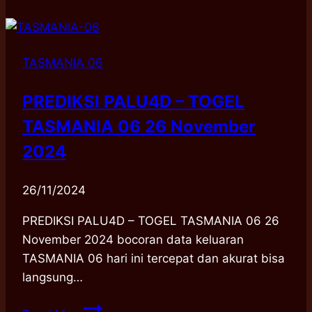
–
TOGEL
GEORGIAEVE
TASMANIA 06
16
MARET
PREDIKSI PALU4D – TOGEL
2025
TASMANIA 06 26 November
2024
26/11/2024
PREDIKSI PALU4D – TOGEL TASMANIA 06 26
November 2024 bocoran data keluaran
TASMANIA 06 hari ini tercepat dan akurat bisa
langsung…
PREDIKSI