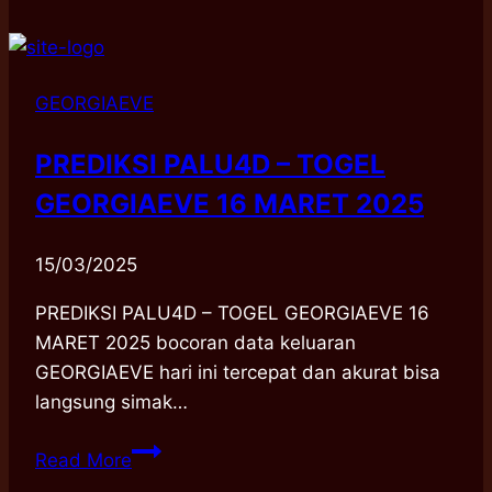
–
TOGEL
FUJIAN23
GEORGIAEVE
22
SEPTEMBER
PREDIKSI PALU4D – TOGEL
2025
GEORGIAEVE 16 MARET 2025
15/03/2025
PREDIKSI PALU4D – TOGEL GEORGIAEVE 16
MARET 2025 bocoran data keluaran
GEORGIAEVE hari ini tercepat dan akurat bisa
langsung simak…
PREDIKSI
Read More
PALU4D