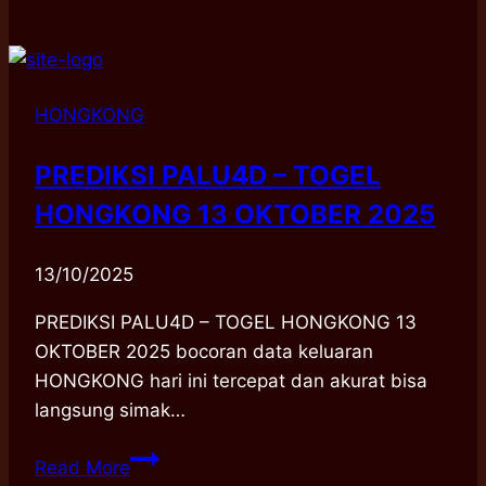
PALU4D
–
TOGEL
TOTO
HONGKONG
MACAU
18
PREDIKSI PALU4D – TOGEL
OKTOBER
HONGKONG 13 OKTOBER 2025
2024
13/10/2025
PREDIKSI PALU4D – TOGEL HONGKONG 13
OKTOBER 2025 bocoran data keluaran
HONGKONG hari ini tercepat dan akurat bisa
langsung simak…
PREDIKSI
Read More
PALU4D