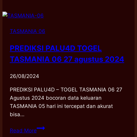
–
TOGEL
HONGKONG
TASMANIA 06
13
OKTOBER
PREDIKSI PALU4D TOGEL
2025
TASMANIA 06 27 agustus 2024
26/08/2024
PREDIKSI PALU4D – TOGEL TASMANIA 06 27
Agustus 2024 bocoran data keluaran
TASMANIA 05 hari ini tercepat dan akurat
bisa…
PREDIKSI
Read More
PALU4D