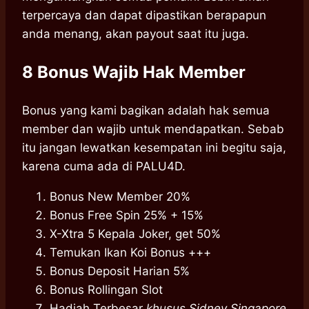
terpercaya dan dapat dipastikan berapapun
anda menang, akan payout saat itu juga.
8 Bonus Wajib Hak Member
Bonus yang kami bagikan adalah hak semua
member dan wajib untuk mendapatkan. Sebab
itu jangan lewatkan kesempatan ini begitu saja,
karena cuma ada di PALU4D.
Bonus New Member 20%
Bonus Free Spin 25% + 15%
X-Xtra 5 Kepala Joker, get 50%
Temukan Ikan Koi Bonus +++
Bonus Deposit Harian 5%
Bonus Rollingan Slot
Hadiah Terbesar
khusus Sidney Singapore