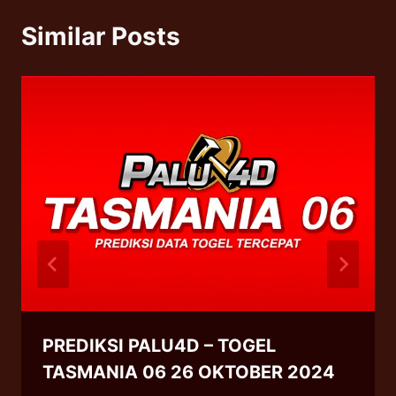
Similar Posts
PREDIKSI PALU4D – TOGEL
TASMANIA 06 26 OKTOBER 2024