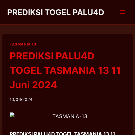
Skip
PREDIKSI TOGEL PALU4D
to
content
TASMANIA 13
PREDIKSI PALU4D
TOGEL TASMANIA 13 11
Juni 2024
10/06/2024
PREDIKSI PALU4D TOGEL TASMANIA 13 11