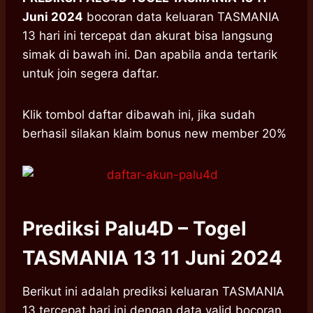
Juni 2024
bocoran data keluaran TASMANIA
13 hari ini tercepat dan akurat bisa langsung
simak di bawah ini. Dan apabila anda tertarik
untuk join segera daftar.
Klik tombol daftar dibawah ini, jika sudah
berhasil silakan klaim bonus new member 20%
Prediksi Palu4D – Togel
TASMANIA 13 11 Juni 2024
Berikut ini adalah prediksi keluaran TASMANIA
13 tercepat hari ini dengan data valid bocoran