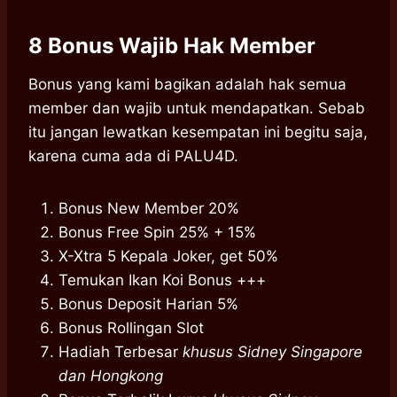
8 Bonus Wajib Hak Member
Bonus yang kami bagikan adalah hak semua
member dan wajib untuk mendapatkan. Sebab
itu jangan lewatkan kesempatan ini begitu saja,
karena cuma ada di PALU4D.
Bonus New Member 20%
Bonus Free Spin 25% + 15%
X-Xtra 5 Kepala Joker, get 50%
Temukan Ikan Koi Bonus +++
Bonus Deposit Harian 5%
Bonus Rollingan Slot
Hadiah Terbesar
khusus Sidney Singapore
dan Hongkong